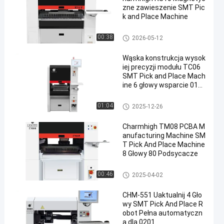
zne zawieszenie SMT Pic
k and Place Machine
Maszyna Pick and Place SMT
00:38
2026-05-12
Wąska konstrukcja wysok
iej precyzji modułu TC06
SMT Pick and Place Mach
ine 6 głowy wsparcie 010
05
Maszyna Pick and Place SMT
01:04
2025-12-26
Charmhigh TM08 PCBA M
anufacturing Machine SM
T Pick And Place Machine
8 Głowy 80 Podsycacze
Maszyna Pick and Place SMT
00:46
2025-04-02
CHM-551 Uaktualnij 4 Gło
wy SMT Pick And Place R
obot Pełna automatyczn
a dla 0201