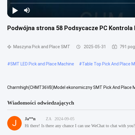
Podwójna strona 58 Podsycacze PC Kontrol
Maszyna Pick and Place SMT
2025-05-31
791 pog
#
SMT LED Pick and Place Machine
#
Table Top Pick And Place 
Charmhigh(CHMT36VB)Model ekonomiczny SMT Pick And Place M
komputerem, system okienny, podwójna strona58 karmiarki, kamer
Wiadomości odwiedzających
Ja**n
ZA
2024-09-05
J
Hi there! Is there any chance I can use WeChat to chat with you