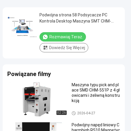
Podwójna strona 58 Podsycacze PC
Kontrola Desktop Maszyna SMT CHM-
T36VB Chmt36va
Rozmawiaj Teraz.
Dowiedz Się Więcej
Powiązane filmy
Maszyna typu pick and pl
ace SMD CHM-551P z 4 gł
owicami i żeliwną konstru
kcją
Maszyna Pick and Place SMT
02:26
2026-04-27
Podwójny napęd liniowy C
harmhigh RS10 Magnetyc