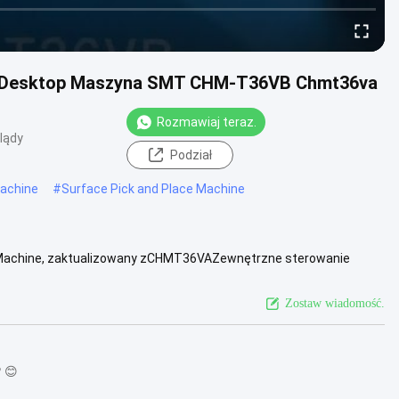
a Desktop Maszyna SMT CHM-T36VB Chmt36va
Rozmawiaj teraz.
lądy
Podział
Machine
#
Surface Pick and Place Machine
achine, zaktualizowany zCHMT36VAZewnętrzne sterowanie
y podwójnego widzenia Dobry...
Zobacz więcej
Zostaw wiadomość.
? 😊