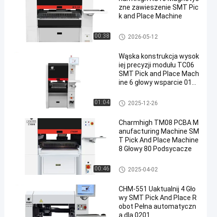
zne zawieszenie SMT Pic
k and Place Machine
Maszyna Pick and Place SMT
00:38
2026-05-12
Wąska konstrukcja wysok
iej precyzji modułu TC06
SMT Pick and Place Mach
ine 6 głowy wsparcie 010
05
Maszyna Pick and Place SMT
01:04
2025-12-26
Charmhigh TM08 PCBA M
anufacturing Machine SM
T Pick And Place Machine
8 Głowy 80 Podsycacze
Maszyna Pick and Place SMT
00:46
2025-04-02
CHM-551 Uaktualnij 4 Gło
wy SMT Pick And Place R
obot Pełna automatyczn
a dla 0201