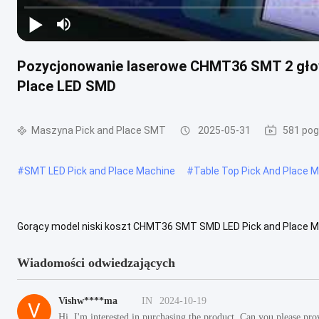
Pozycjonowanie laserowe CHMT36 SMT 2 głow
Place LED SMD
Maszyna Pick and Place SMT
2025-05-31
581 pog
#
SMT LED Pick and Place Machine
#
Table Top Pick And Place 
Gorący model niski koszt CHMT36 SMT SMD LED Pick and Place Mac
110v 220V Do prototypowania, fabryki LED, edukacji...genialna, stabil
Wiadomości odwiedzających
Vishw****ma
IN
2024-10-19
V
Hi, I'm interested in purchasing the product. Can you please pro