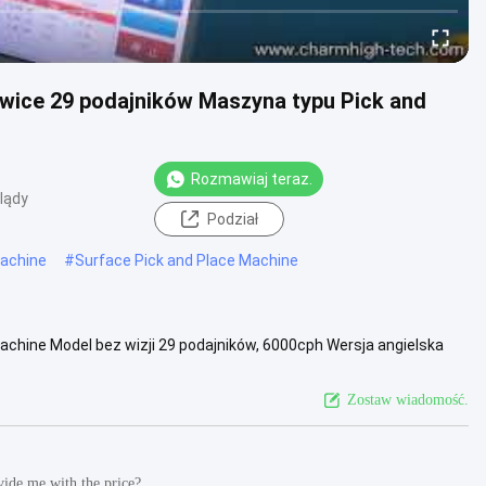
ice 29 podajników Maszyna typu Pick and
Rozmawiaj teraz.
lądy
Podział
Machine
#
Surface Pick and Place Machine
hine Model bez wizji 29 podajników, 6000cph Wersja angielska
na, ...
Zobacz więcej
Zostaw wiadomość.
vide me with the price?