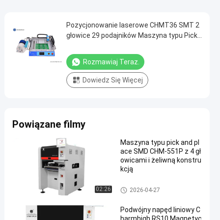
Pozycjonowanie laserowe CHMT36 SMT 2
głowice 29 podajników Maszyna typu Pick
and Place LED SMD
Rozmawiaj Teraz.
Dowiedz Się Więcej
Powiązane filmy
Maszyna typu pick and pl
ace SMD CHM-551P z 4 gł
owicami i żeliwną konstru
kcją
Maszyna Pick and Place SMT
02:26
2026-04-27
Podwójny napęd liniowy C
harmhigh RS10 Magnetyc