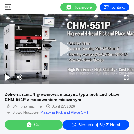
Rozmowa
Kontakt
Żeliwna rama 4-głowicowa maszyna typu pick and place
CHM-551P z mocowaniem mieszanym
SMT pnp machine
April 27, 2026
Słowo kluczowe:
Maszyna Pick and Place SMT
Czat
Skontaktuj Się Z Nami