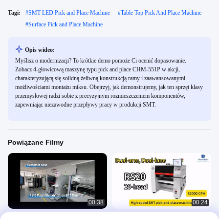
Tagi:
#
SMT LED Pick and Place Machine
#
Table Top Pick And Place Machine
#
Surface Pick and Place Machine
Opis wideo:
Myślisz o modernizacji? To krótkie demo pomoże Ci ocenić dopasowanie.
Zobacz 4-głowicową maszynę typu pick and place CHM-551P w akcji,
charakteryzującą się solidną żeliwną konstrukcją ramy i zaawansowanymi
możliwościami montażu miksu. Obejrzyj, jak demonstrujemy, jak ten sprzęt klasy
przemysłowej radzi sobie z precyzyjnym rozmieszczeniem komponentów,
zapewniając niezawodne przepływy pracy w produkcji SMT.
Powiązane Filmy
00:38
00:24
Linia do produkcji elementów
Charmhigh RS20 Dwuramienna,