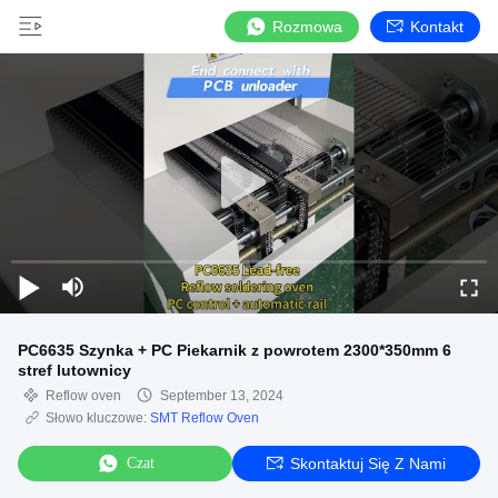
Rozmowa
Kontakt
PC6635 Szynka + PC Piekarnik z powrotem 2300*350mm 6
stref lutownicy
Reflow oven
September 13, 2024
Słowo kluczowe:
SMT Reflow Oven
Czat
Skontaktuj Się Z Nami