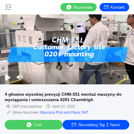
Rozmowa
Kontakt
4 głowice wysokiej precyzji CHM-551 montaż maszyny do
wyciągania i umieszczania 0201 Charmhigh
SMT pnp machine
April 14, 2025
Słowo kluczowe:
Maszyna Pick and Place SMT
Czat
Skontaktuj Się Z Nami