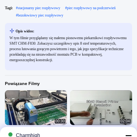
Tagi:
#
stacjonarny piec rozpływowy
#
piec rozpływowy na podczerwień
#
bezołowiowy piec rozpływowy
Opis wideo:
W tym filmie przyglądamy się małemu pionowemu piekarnikowi rozpływowemu
SMT CHM-F830. Zobaczysz szczegółowy opis 8 stref temperaturowych,
procesu lutowania gorącym powietrzem i tego, jak jego specyfikacje techniczne
przekładają się na niezawodność montażu PCB w kompaktowej,
energooszczędnej konstrukcji.
Powiązane Filmy
00:30
02:04
Linia montażowa SMT PCB wysokiej
Wysokiej precyzji drukarka 3040
Charmhigh
precyzji z podsycaczem drgań
SMT drukarka jedwabna ręczna linia