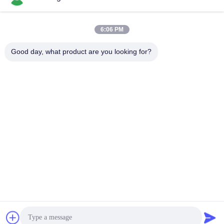
produkcyjna SMT
SMT Line
Drukarka Stencil SMT
January 27, 2021
May 20, 2024
6:06 PM
Good day, what product are you looking for?
01:50
01:16
Cztery głowice SMT Chip Mounter
Podwójna strona SMT Pick And
Desktop Type Touch Screen Control
Place Machine 3000cph z wizją
SMT Pnp Machine
SMT Pnp Machine
February 01, 2021
January 27, 2021
00:46
00:18
CHM-551 modernizacja 4-głowy pick
Wysokiej prędkości SMT Pick Place
& miejsce maszyny
Machine 8 głów z przemiennikiem
dyszy
SMT Pnp Machine
SMT Pnp Machine