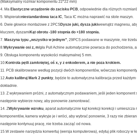
(
Maksymalny rozmiar komponentu 22*22 mm)
4. Ma
Elastyczne urządzenie do zacisku PCB
, odpowiednie dla różnych rozmia
5. Wspierało
niestandardowa taca IC
, Taca IC można naprawić na stole maszyn.
6. Dwie głowice montażowe z 2PCS
Dysze juki, dysza juki
wewnątrz magnesu, aby
kluczem, dyszami
Kąt obrotu -180 stopnia do +180 stopnia.
7.
Maszyna typu „wszystko w jednym”
, 29PCS podawane w maszynie, nie trzeba
8.
Wykrywanie osi z, m
Igła Pull Achine automatycznie powraca do pochodzenia, 
9. Obsługa komponentu wysokości maksymalnej 5 mm.
10.
Kontrola pętli zamkniętej, oś x, y z enkoderem, a nie poza krokiem.
11. PCB skalibrowane według pozycji dwóch komponentów, wówczas komponenty
12.
Auto kalibruj Mark 2 punkty
, będzie to automatyczna kalibracja przed każdy
dokładnie.
13. Z wykrywaniem próżni, z automatycznym podawaniem, jeśli jeden komponent ss
następnie wybierze nowy, aby ponownie zamontować.
14. Z
Wykrywanie wzroku
, aparat automatycznie kąt korekcji korekcji i umieszcza
komponentów, kamera wykryje je i wróci, aby wybrać ponownie, 3 razy nie zbierani
następnie kontynuuj pracę, nie trzeba zacząć od nowa.
15.
W zestawie narzędzia konwertuj (wersja komputerowa), edytuj plik roboczy w k