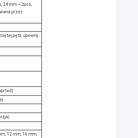
, 24 mm = 2pcs,
owana przez
tej pętli, upewnij
uprted)
ej
izja)
 mm, 12 mm, 16 mm,