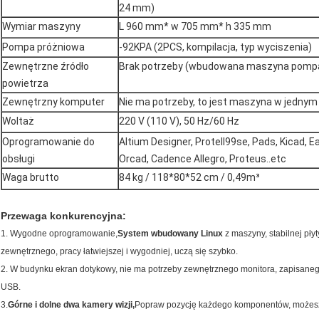
24 mm)
Wymiar maszyny
L 960 mm* w 705 mm* h 335 mm
Pompa próżniowa
-92KPA (2PCS, kompilacja, typ wyciszenia)
Zewnętrzne źródło
Brak potrzeby (wbudowana maszyna pomp
powietrza
Zewnętrzny komputer
Nie ma potrzeby, to jest maszyna w jedny
Woltaż
220 V (110 V), 50 Hz/60 Hz
Oprogramowanie do
Altium Designer, Protell99se, Pads, Kicad, E
obsługi
Orcad, Cadence Allegro, Proteus..etc
Waga brutto
84 kg / 118*80*52 cm / 0,49m³
Przewaga konkurencyjna:
1. Wygodne oprogramowanie,
System wbudowany Linux
z maszyny, stabilnej pły
zewnętrznego, pracy łatwiejszej i wygodniej, uczą się szybko.
2. W budynku ekran dotykowy, nie ma potrzeby zewnętrznego monitora, zapisaneg
USB.
3.
Górne i dolne dwa kamery wizji,
Popraw pozycję każdego komponentów, możesz w