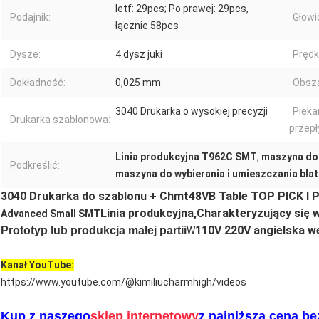
letf: 29pcs; Po prawej: 29pcs,
Podajnik:
Głowi
łącznie 58pcs
Dysze:
4 dysz juki
Prędk
Dokładność:
0,025 mm
Obsza
3040 Drukarka o wysokiej precyzji
Pieka
Drukarka szablonowa:
przep
Linia produkcyjna T962C SMT
,
maszyna do
Podkreślić:
maszyna do wybierania i umieszczania bla
3040 Drukarka do szablonu + Chmt48VB Table TOP PICK I
Linia produkcyjna,
Charakteryzujący się 
Advanced Small SMT
110V 220V angielska w
Prototyp lub produkcja małej partii
W
Kanał YouTube:
https://www.youtube.com/@kimiliucharmhigh/videos
Kup z naszego
sklep internetowy
z najniższą ceną b