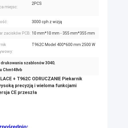
2PCS
ca miejsc:
ość:
3000 cph z wizją
r zacisków PCB:
10 mm*10 mm - 355 mm*355 mm
rnik
T962C Model 400*600 mm 2500 W
ływowy:
 drukowania szablonów 3040
,
tu Chmt48vb
 PLACE + T962C ODRUCZANIE Piekarnik
wysoką precyzją i wieloma funkcjami
ersja CE przeszła
ezpośrednio: