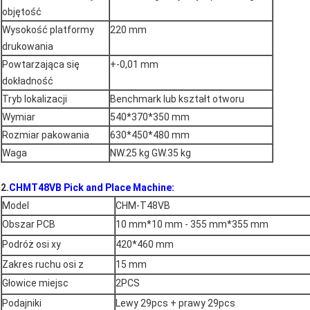
objętość
Wysokość platformy
220 mm
drukowania
Powtarzająca się
+-0,01 mm
dokładność
Tryb lokalizacji
Benchmark lub kształt otworu
Wymiar
540*370*350 mm
Rozmiar pakowania
630*450*480 mm
Waga
NW.25 kg GW.35 kg
2.
CHMT48VB Pick and Place Machine:
Model
CHM-T48VB
Obszar PCB
10 mm*10 mm - 355 mm*355 mm
Podróż osi xy
420*460 mm
Zakres ruchu osi z
15 mm
Głowice miejsc
2PCS
Podajniki
Lewy 29pcs + prawy 29pcs