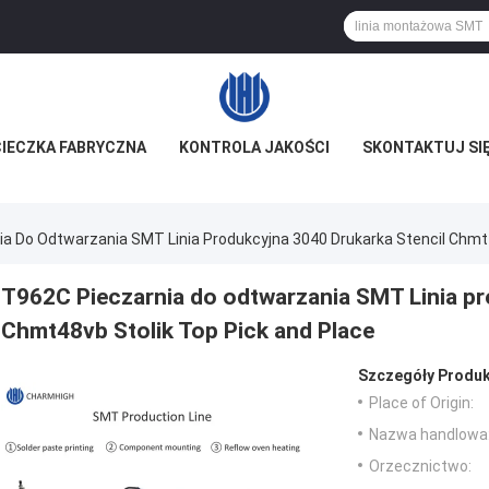
IECZKA FABRYCZNA
KONTROLA JAKOŚCI
SKONTAKTUJ SIĘ
a Do Odtwarzania SMT Linia Produkcyjna 3040 Drukarka Stencil Chmt4
T962C Pieczarnia do odtwarzania SMT Linia pr
Chmt48vb Stolik Top Pick and Place
Szczegóły Produk
Place of Origin:
Nazwa handlowa
Orzecznictwo: