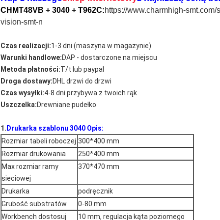
CHMT48VB + 3040 + T962C:
https://www.charmhigh-smt.com/s
vision-smt-n
Czas realizacji:
1-3 dni (maszyna w magazynie)
Warunki handlowe:
DAP - dostarczone na miejscu
Metoda płatności:
T/t lub paypal
Droga dostawy:
DHL drzwi do drzwi
Czas wysyłki:
4-8 dni przybywa z twoich rąk
Uszczelka:
Drewniane pudełko
1.
Drukarka szablonu 3040 Opis:
Rozmiar tabeli roboczej
300*400 mm
Rozmiar drukowania
250*400 mm
Max rozmiar ramy
370*470 mm
sieciowej
Drukarka
podręcznik
Grubość substratów
0-80 mm
Workbench dostosuj
10 mm, regulacja kąta poziomego