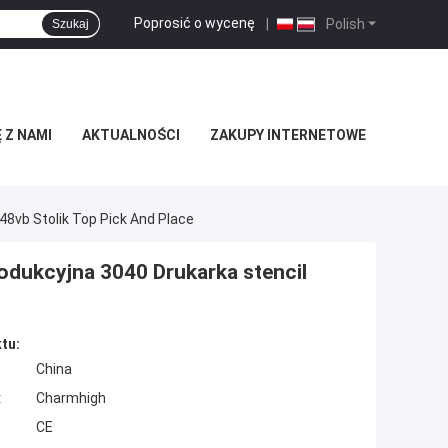
Poprosić o wycenę
|
Polish
Szukaj
 Z NAMI
AKTUALNOŚCI
ZAKUPY INTERNETOWE
8vb Stolik Top Pick And Place
odukcyjna 3040 Drukarka stencil
tu:
China
:
Charmhigh
CE