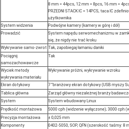
8 mm = 44pcs, 12 mm = 8pcs, 16 mm = 4pcs
PRZEDNI STACK IC = 14PCS, taca IC zdefini
użytkownika
System widzenia
Podwójne kamery (kamery w górę i dół)
Prowadzić
System napędu serwomechanizmu w zamknię
się, że nigdy nie trać kroku
Wykrywanie samo-zwrot
Tak, zapobiegaj łamaniu daniki
Pociągnij
Tak
samozachowawcze
Wyciek metody
Wykrywanie próżni, wykrywanie wzroku
wykrywania materiału
Ekran dotykowy
7 ”branżowy ekran dotykowy (USB myszy S
Tablica główna
Zarząd główny niezależnej branży badawcz
System
System wbudowany Linux
Prędkość montażowa
5000 cph (widzenie wyłączone); 3000 cph (w
Precyzja montażowa
± 0,025 mm
Komponenty
0402-5050, SOP, QFN (szerokość taśmy: 8