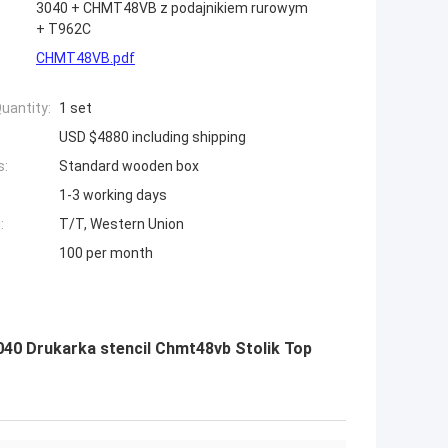
3040 + CHMT48VB z podajnikiem rurowym
+ T962C
CHMT48VB.pdf
uantity:
1 set
USD $4880 including shipping
s:
Standard wooden box
1-3 working days
:
T/T, Western Union
100 per month
040 Drukarka stencil Chmt48vb Stolik Top