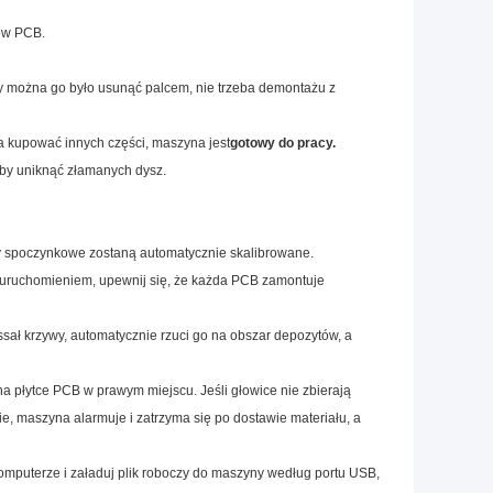
rów PCB.
 można go było usunąć palcem, nie trzeba demontażu z
 kupować innych części, maszyna jest
gotowy do pracy.
aby uniknąć złamanych dysz.
 spoczynkowe zostaną automatycznie skalibrowane.
m uruchomieniem, upewnij się, że każda PCB zamontuje
ał krzywy, automatycznie rzuci go na obszar depozytów, a
 na płytce PCB w prawym miejscu. Jeśli głowice nie zbierają
e, maszyna alarmuje i zatrzyma się po dostawie materiału, a
omputerze i załaduj plik roboczy do maszyny według portu USB,