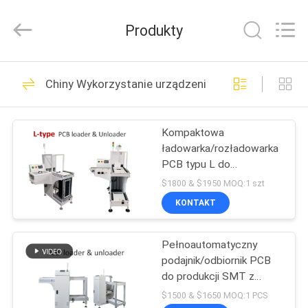
-
2026
CHARMHIGH
Produkty
TECHNOLOGY
LIMITED.
All
Rights
Reserved.
DOM
74
Chiny Wykorzystanie urządzenia do ładowania i r
Maszyna Pick and
PRODUKTY
Place SMT
Kompaktowa
ładowarka/rozładowarka
FILMY
PCB typu L do
magazynów w liniach
$1800 & $1950 MOQ:1 szt
produkcyjnych SMT
O
KONTAKT
37
NAS
linia produkcyjna
Pełnoautomatyczny
podajnik/odbiornik PCB
WYCIECZKA
smt
do produkcji SMT z
FABRYCZNA
systemem sterowania
$1500 & $1650 MOQ:1 PCS