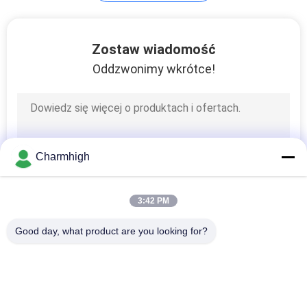
MAPA
21
Zostaw wiadomość
STRONY
Oddzwonimy wkrótce!
Podajnik SMT
POLITYKA
PRYWATNOŚCI
Charmhigh
21
3:42 PM
Mała maszyna SMT
Good day, what product are you looking for?
popularne kategorie
Wszystko
Maszyna Pick And 
Linia Produkcyjna 