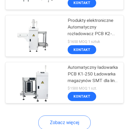
PLC i kompatybilnością z
KONTAKT
interfejsem SMEMA
KONTROLA
Produkty elektroniczne
JAKOŚCI
23
Automatyczny
rozładowacz PCB K2-
Drukarka
SKONTAKTUJ
250 SMT magazine
$1650 MOQ:1 sztuk
szablonowa
loader dla linii
SIĘ
KONTAKT
montażowej SMT
Z
Automatyczny ładowarka
NAMI
PCB K1-250 Ładowarka
magazynów SMT dla linii
34
AKTUALNOŚCI
produkcyjnej SMT
$1500 MOQ:1 szt.
KONTAKT
SMT Reflow Oven
SHOPPING
ON
Zobacz więcej
LINE