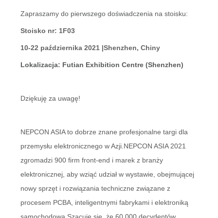
Zapraszamy do pierwszego doświadczenia na stoisku:
MAPA
Stoisko nr: 1F03
STRONY
10-22 października 2021 |Shenzhen, Chiny
Lokalizacja: Futian Exhibition Centre (Shenzhen)
POLITYKA
PRYWATNOŚCI
Dziękuję za uwagę!
NEPCON ASIA to dobrze znane profesjonalne targi dla
przemysłu elektronicznego w Azji.NEPCON ASIA 2021
zgromadzi 900 firm front-end i marek z branży
elektronicznej, aby wziąć udział w wystawie, obejmującej
nowy sprzęt i rozwiązania techniczne związane z
procesem PCBA, inteligentnymi fabrykami i elektroniką
samochodową.Szacuje się, że 60 000 decydentów