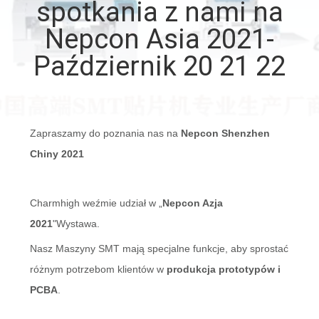
spotkania z nami na
KONTROLA
Nepcon Asia 2021-
JAKOŚCI
Październik 20 21 22
SKONTAKTUJ
SIĘ
Zapraszamy do poznania nas na
Nepcon Shenzhen
Z
Chiny 2021
NAMI
Charmhigh weźmie udział w „
Nepcon Azja
AKTUALNOŚCI
2021
"Wystawa.
Nasz
Maszyny SMT mają specjalne funkcje, aby sprostać
SHOPPING
różnym potrzebom klientów w
produkcja prototypów i
ON
PCBA
.
LINE