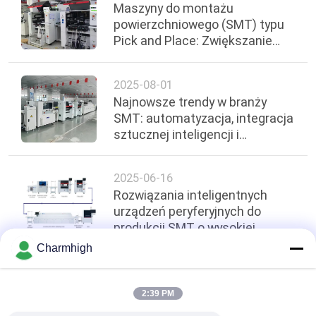
Maszyny do montażu
powierzchniowego (SMT) typu
Pick and Place: Zwiększanie
wydajności w nowoczesnej
produkcji elektroniki
2025-08-01
Najnowsze trendy w branży
SMT: automatyzacja, integracja
sztucznej inteligencji i
zrównoważony rozwój
2025-06-16
Rozwiązania inteligentnych
urządzeń peryferyjnych do
produkcji SMT o wysokiej
wydajności
Charmhigh
Top
2:39 PM