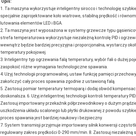
Opis:
1. Ta maszyna wykorzystuje inteligentny sirocco i technologię szyb
specjalnie zaprojektowane koło wiatrowe, stabilną prędkość i równo
lutowania elementów LED i BGA.
2. Ta maszyna jest wyposażona w systemy grzewcze typu gąsienicow
strefa temperaturowa wykorzystuje niezależną kontrolę PID i ogrzew
wewnątrz będzie bardziej precyzyjna i proporcjonalna, wystarczy okoł
temperatury pokojowej.
3. Inteligentny typ ogrzewania falą temperatury, wybór fali o dużej 
zaspokoić różne wymagania technologiczne spawania.
4. Użyj technologii programowalnej, ustaw funkcję pamięci przechow
zakończyć cały proces spawania zgodnie z ustawioną falą.
5. Zastosuj pomiar temperatury termoparą i dodaj obwód kompensacyjn
doskonalsza. 6. Użyj inteligentnej technologii kontroli temperatury PI
Zastosuj importowany przekaźnik półprzewodnikowy o dużym prądzi
uszkodzenia układu scalonego lub płytki drukowanej z powodu szybki
proces spawania jest bardziej naukowy i bezpieczny.
7. System transmisji przyjmuje importowany silnik konwersji częstotli
regulowany zakres prędkości 0-290 mm/min. 8. Zastosuj niezależną str