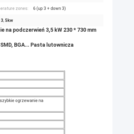
rature zones:
6 (up 3 + down 3)
 3
,
5kw
e na podczerwień 3,5 kW 230 * 730 mm
 SMD, BGA... Pasta lutownicza
i szybkie ogrzewanie na