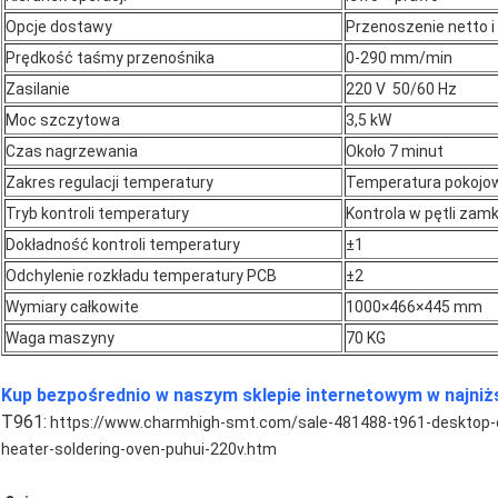
Opcje dostawy
Przenoszenie netto 
Prędkość taśmy przenośnika
0-290 mm/min
Zasilanie
220 V 50/60 Hz
Moc szczytowa
3,5 kW
Czas nagrzewania
Około 7 minut
Zakres regulacji temperatury
Temperatura pokojo
Tryb kontroli temperatury
Kontrola w pętli zamk
Dokładność kontroli temperatury
±1
Odchylenie rozkładu temperatury PCB
±2
Wymiary całkowite
1000×466×445 mm
Waga maszyny
70 KG
Kup bezpośrednio w naszym sklepie internetowym w najniżs
T961:
https://www.charmhigh-smt.com/sale-481488-t961-desktop-c
heater-soldering-oven-puhui-220v.htm