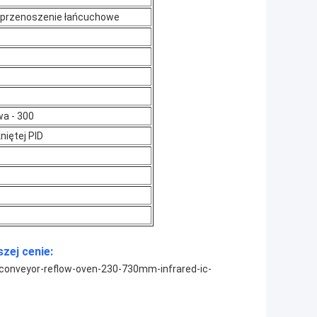
i przenoszenie łańcuchowe
wa - 300
niętej PID
zej cenie:
onveyor-reflow-oven-230-730mm-infrared-ic-