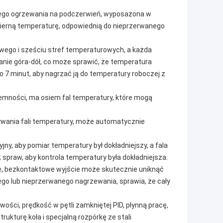
kiego ogrzewania na podczerwień, wyposażona w
mierną temperaturę, odpowiednią do nieprzerwanego
ego i sześciu stref temperaturowych, a każda
anie góra-dół, co może sprawić, że temperatura
o 7 minut, aby nagrzać ją do temperatury roboczej z
pojemności, ma osiem fal temperatury, które mogą
ywania fali temperatury, może automatycznie
y, aby pomiar temperatury był dokładniejszy, a fala
D; spraw, aby kontrola temperatury była dokładniejsza.
e, bezkontaktowe wyjście może skutecznie uniknąć
ego lub nieprzerwanego nagrzewania, sprawia, że cały
wości, prędkość w pętli zamkniętej PID, płynną pracę,
ukturę koła i specjalną rozpórkę ze stali