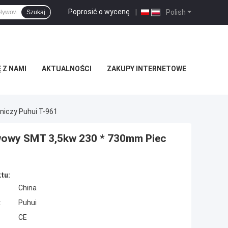
Poprosić o wycenę
|
Polish
Szukaj
 Z NAMI
AKTUALNOŚCI
ZAKUPY INTERNETOWE
iczy Puhui T-961
wowy SMT 3,5kw 230 * 730mm Piec
tu:
China
:
Puhui
CE