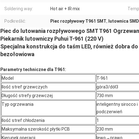
Soldering way:
Hot air + IR mix
Tempe
Podkreślić:
Piec rozpływowy T961 SMT
,
lutownica SMD
Piec do lutowania rozpływowego SMT T961 Ogrzewani
Piekarnik lutowniczy Puhui T-961 (220 V)
Specjalna konstrukcja do taśm LED, również dobra do
bezołowiowa
Parametry techniczne dla T961:
Model
T-961
Ilość stref grzewczych
góra3/dół3
Długość strefy grzewczej
730 mm
Typ ogrzewania
inteligentny sirocco 
podczerwień
Ilość stref chłodzenia
1
Maksymalna szerokość płytki PCB
230 mm
Kierunek operacji
lewo→prawo