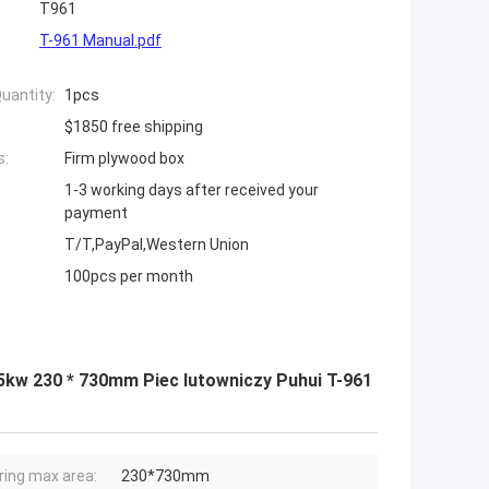
T961
T-961 Manual.pdf
uantity:
1pcs
$1850 free shipping
s:
Firm plywood box
1-3 working days after received your
payment
T/T,PayPal,Western Union
100pcs per month
kw 230 * 730mm Piec lutowniczy Puhui T-961
ring max area:
230*730mm