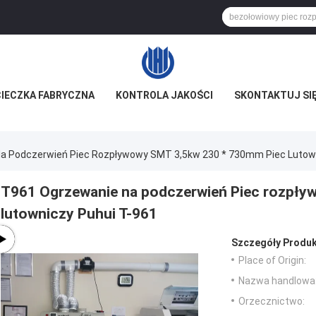
IECZKA FABRYCZNA
KONTROLA JAKOŚCI
SKONTAKTUJ SIĘ
a Podczerwień Piec Rozpływowy SMT 3,5kw 230 * 730mm Piec Lutown
T961 Ogrzewanie na podczerwień Piec rozpły
lutowniczy Puhui T-961
Szczegóły Produk
Place of Origin:
Nazwa handlowa
Orzecznictwo: