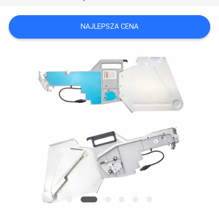
MAPA
NAJLEPSZA CENA
STRONY
POLITYKA
PRYWATNOŚCI