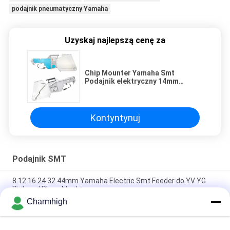
podajnik pneumatyczny Yamaha
Uzyskaj najlepszą cenę za
Chip Mounter Yamaha Smt
Podajnik elektryczny 14mm
Głęboki rowek 12/16/24/32/44mm
Kontyntynuj
Podajnik SMT
8 12 16 24 32 44mm Yamaha Electric Smt Feeder do YV YG
Pick and Place Machine
Charmhigh
Yamaha Electric Feeder 8 12 16 24mm do DIY Pick and Place
Machine, Charmhigh SMT Machine