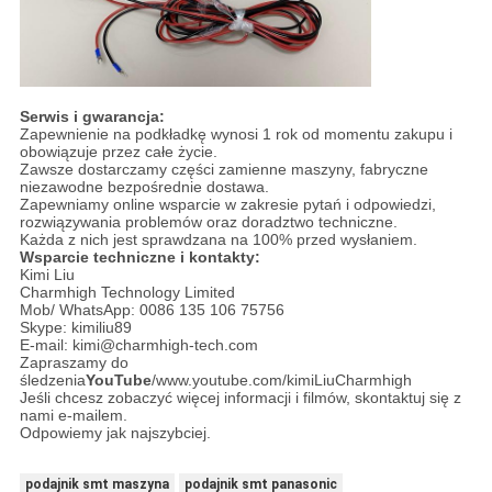
Serwis i gwarancja:
Zapewnienie na podkładkę wynosi 1 rok od momentu zakupu i
obowiązuje przez całe życie.
Zawsze dostarczamy części zamienne maszyny, fabryczne
niezawodne bezpośrednie dostawa.
Zapewniamy online wsparcie w zakresie pytań i odpowiedzi,
rozwiązywania problemów oraz doradztwo techniczne.
Każda z nich jest sprawdzana na 100% przed wysłaniem.
Wsparcie techniczne i kontakty:
Kimi Liu
Charmhigh Technology Limited
Mob/ WhatsApp: 0086 135 106 75756
Skype: kimiliu89
E-mail: kimi@charmhigh-tech.com
Zapraszamy do
śledzenia
YouTube
/www.youtube.com/kimiLiuCharmhigh
Jeśli chcesz zobaczyć więcej informacji i filmów, skontaktuj się z
nami e-mailem.
Odpowiemy jak najszybciej.
podajnik smt maszyna
podajnik smt panasonic