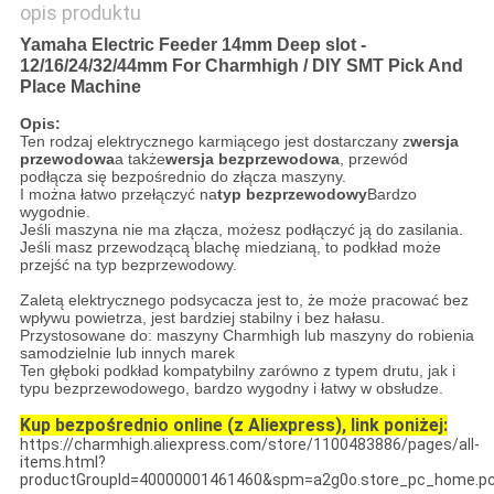
opis produktu
Yamaha Electric Feeder 14mm Deep slot -
12/16/24/32/44mm For Charmhigh / DIY SMT Pick And
Place Machine
Opis:
Ten rodzaj elektrycznego karmiącego jest dostarczany z
wersja
przewodowa
a także
wersja bezprzewodowa
, przewód
podłącza się bezpośrednio do złącza maszyny.
I można łatwo przełączyć na
typ bezprzewodowy
Bardzo
wygodnie.
Jeśli maszyna nie ma złącza, możesz podłączyć ją do zasilania.
Jeśli masz przewodzącą blachę miedzianą, to podkład może
przejść na typ bezprzewodowy.
Zaletą elektrycznego podsycacza jest to, że może pracować bez
wpływu powietrza, jest bardziej stabilny i bez hałasu.
Przystosowane do: maszyny Charmhigh lub maszyny do robienia
samodzielnie lub innych marek
Ten głęboki podkład kompatybilny zarówno z typem drutu, jak i
typu bezprzewodowego, bardzo wygodny i łatwy w obsłudze.
Kup bezpośrednio online (z Aliexpress), link poniżej:
https://charmhigh.aliexpress.com/store/1100483886/pages/all-
items.html?
productGroupId=40000001461460&spm=a2g0o.store_pc_home.pc