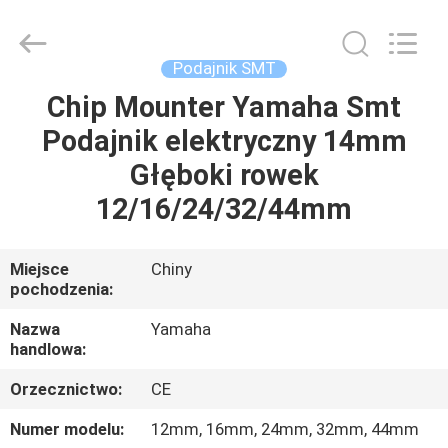
-
2026
CHARMHIGH
TECHNOLOGY
LIMITED.
Podajnik SMT
All
Rights
Reserved.
Chip Mounter Yamaha Smt
DOM
Podajnik elektryczny 14mm
PRODUKTY
Głęboki rowek
12/16/24/32/44mm
FILMY
Miejsce
Chiny
pochodzenia:
O
NAS
Nazwa
Yamaha
handlowa:
WYCIECZKA
Orzecznictwo:
CE
FABRYCZNA
Numer modelu:
12mm, 16mm, 24mm, 32mm, 44mm