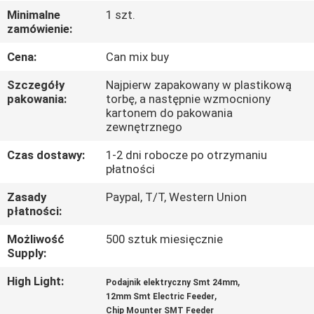
Minimalne
1 szt.
KONTROLA
zamówienie:
JAKOŚCI
Cena:
Can mix buy
Szczegóły
Najpierw zapakowany w plastikową
SKONTAKTUJ
pakowania:
torbę, a następnie wzmocniony
kartonem do pakowania
SIĘ
zewnętrznego
Z
Czas dostawy:
1-2 dni robocze po otrzymaniu
NAMI
płatności
Zasady
Paypal, T/T, Western Union
płatności:
AKTUALNOŚCI
Możliwość
500 sztuk miesięcznie
Supply:
SHOPPING
ON
High Light:
,
Podajnik elektryczny Smt 24mm
,
12mm Smt Electric Feeder
LINE
Chip Mounter SMT Feeder