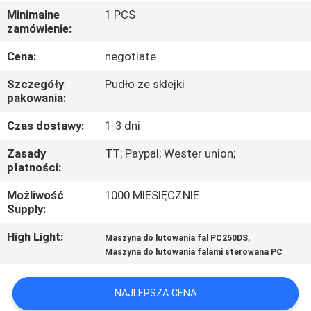
Minimalne
1 PCS
KONTROLA
zamówienie:
JAKOŚCI
Cena:
negotiate
Szczegóły
Pudło ze sklejki
SKONTAKTUJ
pakowania:
SIĘ
Czas dostawy:
1-3 dni
Z
Zasady
TT; Paypal; Wester union;
NAMI
płatności:
Możliwość
1000 MIESIĘCZNIE
Supply:
AKTUALNOŚCI
High Light:
,
Maszyna do lutowania fal PC250DS
Maszyna do lutowania falami sterowana PC
SHOPPING
ON
NAJLEPSZA CENA
LINE