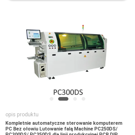
MAPA
STRONY
POLITYKA
PRYWATNOŚCI
opis produktu
Kompletnie automatyczne sterowanie komputerem
PC Bez ołowiu Lutowanie falą Machine PC250DS/
PC300DS/ PC350DS dla linii produkcyjnej PCB DIP