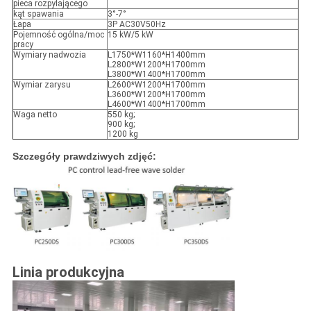
pieca rozpylającego
kąt spawania
3°-7°
Łapa
3P AC30V50Hz
Pojemność ogólna/moc
15 kW/5 kW
pracy
Wymiary nadwozia
L1750*W1160*H1400mm
L2800*W1200*H1700mm
L3800*W1400*H1700mm
Wymiar zarysu
L2600*W1200*H1700mm
L3600*W1200*H1700mm
L4600*W1400*H1700mm
Waga netto
550 kg;
900 kg;
1200 kg
Szczegóły prawdziwych zdjęć:
Linia produkcyjna