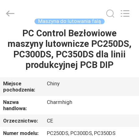
-
2026
CHARMHIGH
TECHNOLOGY
LIMITED.
Maszyna do lutowania falą
All
Rights
Reserved.
PC Control Bezłowiowe
DOM
maszyny lutownicze PC250DS,
PRODUKTY
PC300DS, PC350DS dla linii
produkcyjnej PCB DIP
FILMY
Miejsce
Chiny
pochodzenia:
O
NAS
Nazwa
Charmhigh
handlowa:
WYCIECZKA
Orzecznictwo:
CE
FABRYCZNA
Numer modelu:
PC250DS, PC300DS, PC350DS