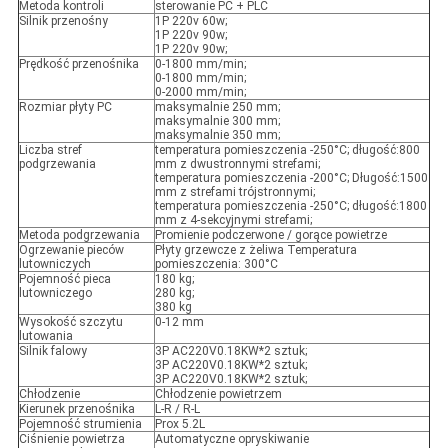
Metoda kontroli
sterowanie PC + PLC
Silnik przenośny
1P 220v 60w;
1P 220v 90w;
1P 220v 90w;
Prędkość przenośnika
0-1800 mm/min;
0-1800 mm/min;
0-2000 mm/min;
Rozmiar płyty PC
maksymalnie 250 mm;
maksymalnie 300 mm;
maksymalnie 350 mm;
Liczba stref
temperatura pomieszczenia -250°C; długość:800
podgrzewania
mm z dwustronnymi strefami;
temperatura pomieszczenia -200°C; Długość:1500
mm z strefami trójstronnymi;
temperatura pomieszczenia -250°C; długość:1800
mm z 4-sekcyjnymi strefami;
Metoda podgrzewania
Promienie podczerwone / gorące powietrze
Ogrzewanie pieców
Płyty grzewcze z żeliwa Temperatura
lutowniczych
pomieszczenia: 300°C
Pojemność pieca
180 kg;
lutowniczego
280 kg;
380 kg
Wysokość szczytu
0-12 mm
lutowania
Silnik falowy
3P AC220V0.18KW*2 sztuk;
3P AC220V0.18KW*2 sztuk;
3P AC220V0.18KW*2 sztuk;
Chłodzenie
Chłodzenie powietrzem
Kierunek przenośnika
L-R / R-L
Pojemność strumienia
Prox 5.2L
Ciśnienie powietrza
Automatyczne opryskiwanie