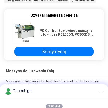
mini grawerka cnc
mini frezarka do drewna
grawerka 3d cnc
Uzyskaj najlepszą cenę za
PC Control Bezłowiowe maszyny
lutownicze PC250DS, PC300DS,
PC350DS dla linii produkcyjnej
PCB DIP
Kontyntynuj
Maszyna do lutowania falą
Maszyna do lutowania fal bez ołowiu szerokość PCB 250 mm
Linia produkcyjna DIP
Charmhigh
PC Control Bezłowiowe maszyny lutownicze PC250DS,
PC300DS, PC350DS dla linii produkcyjnej PCB DIP
9:03 AM