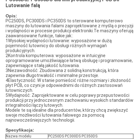
Lutowanie falą
Opis:
PC250DS, PC300DS i PC350DS to sterowane komputerowo
maszyny do lutowania falami zaprojektowane z myślą o precyzji
i wydajności w procesie produkcji elektroniki.Te maszyny oferują
zaawansowane funkcje, takie jak::
1Wysokiej wydajności lutowanie: wyposażone w dużą
pojemność lutownicy do obsługi różnych wymagań
produkcyjnych.
2Kontrola komputerowa: wyposażone w intuicyjne
oprogramowanie umożliwiające łatwą obsługę i programowanie,
zapewniające stałą jakość lutowania.
3Niezawodność: Zbudowana z solidną konstrukcją, która
zapewnia długotrwałość i minimalne przestoje.
4Elastyczność: W stanie pomieścić różne rozmiary i złożoność
płyt PCB, co czyni je odpowiednimi do różnych zastosowań
lutowniczych.
5Wydajność: Zaprojektowane w celu poprawy przepustowości
produkcji przy jednoczesnym zachowaniu wysokich standardów
integralności łączy lutowych.
Modele te są idealne dla producentów, którzy chcą zwiększyć
swoje możliwości lutowania falowego za pomocą
najnowocześniejszych technologii.
Specyfikacja:
Nazwa modelu
PC250DS PC300DS PC350DS