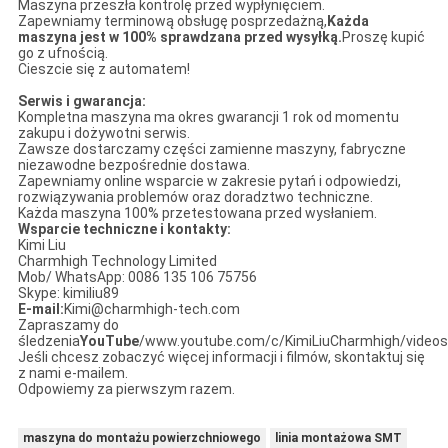
Maszyna przeszła kontrolę przed wypłynięciem.
Zapewniamy terminową obsługę posprzedażną,
Każda
maszyna jest w 100% sprawdzana przed wysyłką.
Proszę kupić
go z ufnością.
Cieszcie się z automatem!
Serwis i gwarancja:
Kompletna maszyna ma okres gwarancji 1 rok od momentu
zakupu i dożywotni serwis.
Zawsze dostarczamy części zamienne maszyny, fabryczne
niezawodne bezpośrednie dostawa.
Zapewniamy online wsparcie w zakresie pytań i odpowiedzi,
rozwiązywania problemów oraz doradztwo techniczne.
Każda maszyna 100% przetestowana przed wysłaniem.
Wsparcie techniczne i kontakty:
Kimi Liu
Charmhigh Technology Limited
Mob/ WhatsApp: 0086 135 106 75756
Skype: kimiliu89
E-mail:
Kimi@charmhigh-tech.com
Zapraszamy do
śledzenia
YouTube
/www.youtube.com/c/KimiLiuCharmhigh/videos
Jeśli chcesz zobaczyć więcej informacji i filmów, skontaktuj się
z nami e-mailem.
Odpowiemy za pierwszym razem.
maszyna do montażu powierzchniowego
linia montażowa SMT