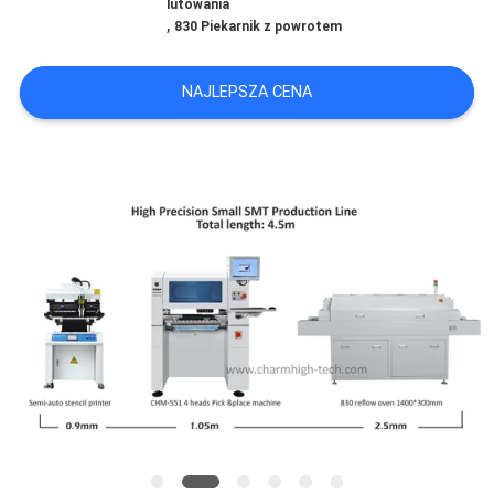
lutowania
,
830 Piekarnik z powrotem
MAPA
STRONY
NAJLEPSZA CENA
POLITYKA
PRYWATNOŚCI