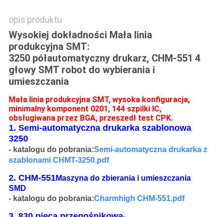
opis produktu
Wysokiej dokładności Mała linia
produkcyjna SMT:
3250 półautomatyczny drukarz, CHM-551 4
głowy SMT robot do wybierania i
umieszczania
Mała linia produkcyjna SMT, wysoka konfiguracja,
minimalny komponent 0201, 144 szpilki IC,
obsługiwana przez BGA, przeszedł test CPK.
1. Semi-automatyczna drukarka szablonowa
3250
- katalogu do pobrania:
Semi-automatyczna drukarka z
szablonami CHMT-3250.pdf
2. CHM-551
Maszyna do zbierania i umieszczania
SMD
- katalogu do pobrania:
Charmhigh CHM-551.pdf
3. 830 pieca przenośnikowa
-