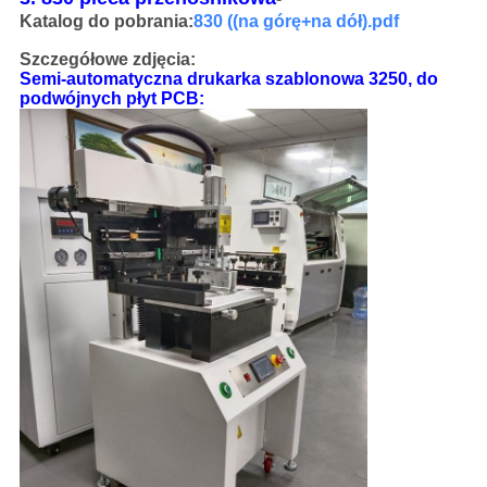
Katalog do pobrania:
830 ((na górę+na dół).pdf
Szczegółowe zdjęcia:
Semi-automatyczna drukarka szablonowa 3250, do
podwójnych płyt PCB: