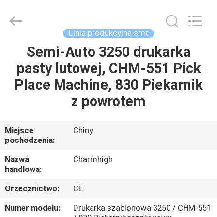
-
2026
CHARMHIGH
TECHNOLOGY
LIMITED.
Linia produkcyjna smt
All
Rights
Reserved.
Semi-Auto 3250 drukarka
DOM
pasty lutowej, CHM-551 Pick
PRODUKTY
Place Machine, 830 Piekarnik
z powrotem
FILMY
Miejsce
Chiny
pochodzenia:
O
NAS
Nazwa
Charmhigh
handlowa:
WYCIECZKA
Orzecznictwo:
CE
FABRYCZNA
Numer modelu:
Drukarka szablonowa 3250 / CHM-551