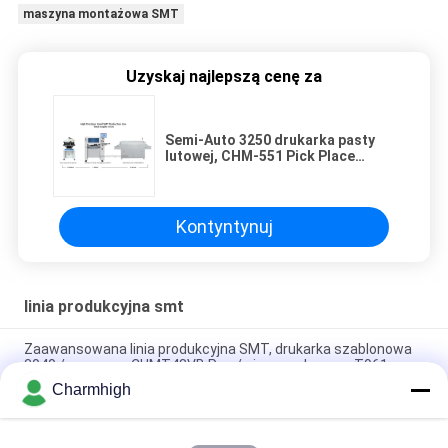
maszyna montażowa SMT
Uzyskaj najlepszą cenę za
Semi-Auto 3250 drukarka pasty
lutowej, CHM-551 Pick Place
Machine, 830 Piekarnik z
powrotem
Kontyntynuj
linia produkcyjna smt
Zaawansowana linia produkcyjna SMT, drukarka szablonowa
3040 / maszyna CHMT48VB Pnp / piec rozpływowy T961
Charmhigh
Łączna długość 3,5 m Wysokiej precyzji Mała linia produkcyjna
SMT 0201, BGA, 144 pinów IC