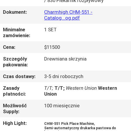
/ 830 Piekarnik rozpływowy
KONTROLA
Dokument:
Charmhigh CHM-551 -
Catalog...og.pdf
JAKOŚCI
Minimalne
1 SET
zamówienie:
SKONTAKTUJ
Cena:
$11500
SIĘ
Szczegóły
Drewniana skrzynia
Z
pakowania:
NAMI
Czas dostawy:
3-5 dni roboczych
Zasady
T/T;
T/T;
Western Union
Western
AKTUALNOŚCI
płatności:
Union
Możliwość
100 miesięcznie
SHOPPING
Supply:
ON
High Light:
,
CHM-551 Pick Place Machine
LINE
Semi-automatyczny drukarka pastowa do