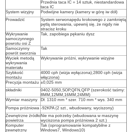
Przednia taca IC = 14 sztuk, niestandardowa
taca IC
System wizyjny
Podwójne kamery (kamery w górę iw dół)
Prowadzić
System serwonapędu krokowego z zamkniętą
pętlą sterowania, upewnij się, że nigdy nie
stracisz kroku
Wykrywanie
Tak, zapobiega pękaniu dysz
samoczynnego
powrotu osi Z
Samoczynny
Tak
powrót sworznia
Wyciek metodą
Wykrywanie próżni, wykrywanie wizyjne
wykrywania
materiału
Szybkość
4000 cph (wizja wyłączona);2800 cph (wizja
montażu
włączona)
Precyzja montażu
±0,025 mm
składniki
0402-5050,SOP,QFN,QFP (szerokość taśmy:
8MM,12MM,16MM,24MM)
Wymiar maszyny
Dł. 1310 mm * szer. 710 mm * wys. 340 mm
Pompa próżniowa
-92KPA (2 szt., wbudowany, wyciszony)
Zewnętrzne źródło
Nie ma potrzeby (wbudowana w maszynę
powietrza
wyciszona pompa próżniowa 2 szt.)
Komputer
Tak (oprogramowanie kompatybilne z
zewnętrzny
Windows7, Windows10)