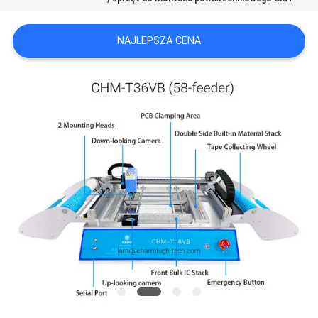
MAPA
NAJLEPSZA CENA
STRONY
POLITYKA
PRYWATNOŚCI