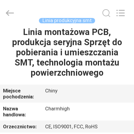
-
2026
CHARMHIGH
TECHNOLOGY
LIMITED.
Linia produkcyjna smt
All
Rights
Reserved.
Linia montażowa PCB,
DOM
produkcja seryjna Sprzęt do
PRODUKTY
pobierania i umieszczania
SMT, technologia montażu
FILMY
powierzchniowego
O
Miejsce
Chiny
pochodzenia:
NAS
Nazwa
Charmhigh
handlowa:
WYCIECZKA
FABRYCZNA
Orzecznictwo:
CE, ISO9001, FCC, RoHS