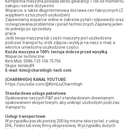
Kompletna maszyna posiada okres gwarancji 1 rok od momentu
zakupu i serwis dożywotni
Wsparcie, a także długoterminowa dostawa cen fabrycznych.(Z
wyjątkiem sztucznych uszkodzeń)
Zapewniamy wsparcie online w zakresie pytań i odpowiedzi oraz
rozwiązywania problemów i porad technicznych.Zapewnij jeden
do jednego po sprzedaży
praca.
Jeśli twoja maszyna lub część maszyny jest uszkodzona
podczas transportu, zrób zdjęcia i wyślij je na nasz e-mail, a
wkrótce umieścimy uszkodzone części.
Każda maszyna w 100% testuje dobrze przed wysyłką.
Wsparcie techniczne:
Kimi Mob: 0086 135 106 75756
Skype: kimiliu89.
E-mail: kimi@charmhigh-tech.com
(CHARMHIGH) KANAŁ YOUTUBE:
https://youtube.com/@KimiLiuCharmhigh
Standardowa usługa pakietowa:
Opakowanie naszych P&P jest standardowym drewnianym
opakowaniem eksportowym, aby uniknąć uszkodzeń podczas
transportu.
Usługi transportowe:
W przypadku paczki poniżej 200 kg można skorzystać z usług
DHL, Fedex lub innej firmy ekspresowej. W przypadku dużych