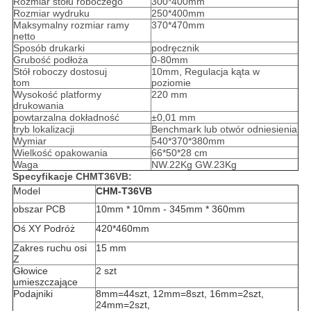
Rozmiar stołu roboczego
300*400mm
Rozmiar wydruku
250*400mm
Maksymalny rozmiar ramy
370*470mm
netto
Sposób drukarki
podręcznik
Grubość podłoża
0-80mm
Stół roboczy dostosuj
10mm, Regulacja kąta w
tom
poziomie
Wysokość platformy
220 mm
drukowania
powtarzalna dokładność
±0,01 mm
tryb lokalizacji
Benchmark lub otwór odniesienia
Wymiar
540*370*380mm
Wielkość opakowania
66*50*28 cm
Waga
NW.22Kg GW.23Kg
Specyfikacje CHMT36VB:
Model
CHM-T36VB
obszar PCB
10mm * 10mm - 345mm * 360mm
Oś XY Podróż
420*460mm
Zakres ruchu osi
15 mm
Z
Głowice
2 szt
umieszczające
Podajniki
8mm=44szt, 12mm=8szt, 16mm=2szt,
24mm=2szt,