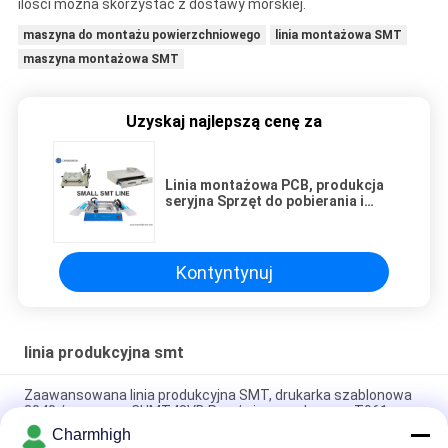
ilości można skorzystać z dostawy morskiej.
maszyna do montażu powierzchniowego
linia montażowa SMT
maszyna montażowa SMT
Uzyskaj najlepszą cenę za
Linia montażowa PCB, produkcja
seryjna Sprzęt do pobierania i
umieszczania SMT, technologia
montażu powierzchniowego
Kontyntynuj
linia produkcyjna smt
Zaawansowana linia produkcyjna SMT, drukarka szablonowa
3040 / maszyna CHMT48VB Pnp / piec rozpływowy T961
Charmhigh