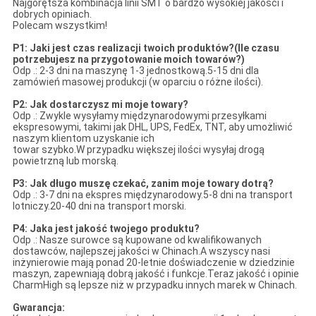
Najgorętsza kombinacja linii SMT o bardzo wysokiej jakości i
dobrych opiniach.
Polecam wszystkim!
P1: Jaki jest czas realizacji twoich produktów?(Ile czasu
potrzebujesz na przygotowanie moich towarów?)
Odp .: 2-3 dni na maszynę 1-3 jednostkową.5-15 dni dla
zamówień masowej produkcji (w oparciu o różne ilości).
P2: Jak dostarczysz mi moje towary?
Odp .: Zwykle wysyłamy międzynarodowymi przesyłkami
ekspresowymi, takimi jak DHL, UPS, FedEx, TNT, aby umożliwić
naszym klientom uzyskanie ich
towar szybko.W przypadku większej ilości wysyłaj drogą
powietrzną lub morską.
P3: Jak długo muszę czekać, zanim moje towary dotrą?
Odp .: 3-7 dni na ekspres międzynarodowy.5-8 dni na transport
lotniczy.20-40 dni na transport morski.
P4: Jaka jest jakość twojego produktu?
Odp .: Nasze surowce są kupowane od kwalifikowanych
dostawców, najlepszej jakości w Chinach.A wszyscy nasi
inżynierowie mają ponad 20-letnie doświadczenie w dziedzinie
maszyn, zapewniają dobrą jakość i funkcje.Teraz jakość i opinie
CharmHigh są lepsze niż w przypadku innych marek w Chinach.
Gwarancja: