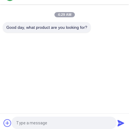
Łączna długość 3,5 m Wysokiej precyzji Mała linia produkcyjna
SMT 0201, BGA, 144 pinów IC
4:29 AM
Wysokowydajna, w pełni automatyczna linia montażowa PCB
do produkcji elektroniki
Good day, what product are you looking for?
popularne kategorie
Wszystko
Maszyna Pick And 
Linia Produkcyjna 
Place SMT
Smt
Drukarka 
SMT Reflow Oven
Szablonowa
Podajnik SMT
Mała Maszyna SMT
SMD Maszyna Pick 
Linia Montażowa 
And Place
PCB
Poprosić o wycenę