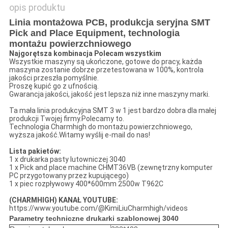
opis produktu
Linia montażowa PCB, produkcja seryjna SMT
Pick and Place Equipment, technologia
montażu powierzchniowego
Najgorętsza kombinacja Polecam wszystkim
Wszystkie maszyny są ukończone, gotowe do pracy, każda
maszyna zostanie dobrze przetestowana w 100%, kontrola
jakości przeszła pomyślnie.
Proszę kupić go z ufnością.
Gwarancja jakości, jakość jest lepsza niż inne maszyny marki.
Ta mała linia produkcyjna SMT 3 w 1 jest bardzo dobra dla małej
produkcji Twojej firmy.Polecamy to.
Technologia Charmhigh do montażu powierzchniowego,
wyższa jakość.Witamy wyślij e-mail do nas!
Lista pakietów:
1 x drukarka pasty lutowniczej 3040
1 x Pick and place machine CHMT36VB (zewnętrzny komputer
PC przygotowany przez kupującego)
1 x piec rozpływowy 400*600mm 2500w T962C
(CHARMHIGH) KANAŁ YOUTUBE:
https://www.youtube.com/@KimiLiuCharmhigh/videos
Parametry techniczne drukarki szablonowej 3040