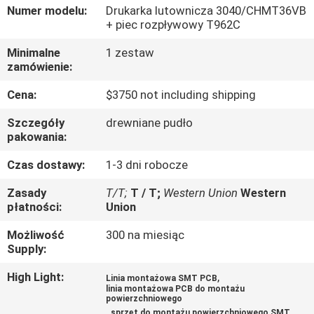
Numer modelu:
Drukarka lutownicza 3040/CHMT36VB
+ piec rozpływowy T962C
KONTROLA
JAKOŚCI
Minimalne
1 zestaw
zamówienie:
Cena:
$3750 not including shipping
SKONTAKTUJ
SIĘ
Szczegóły
drewniane pudło
pakowania:
Z
Czas dostawy:
1-3 dni robocze
NAMI
Zasady
T/T;
T / T;
Western Union
Western
płatności:
Union
AKTUALNOŚCI
Możliwość
300 na miesiąc
Supply:
SHOPPING
High Light:
,
Linia montażowa SMT PCB
ON
linia montażowa PCB do montażu
powierzchniowego
LINE
,
sprzęt do montażu powierzchniowego SMT