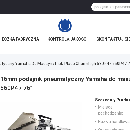
IECZKA FABRYCZNA
KONTROLA JAKOŚCI
SKONTAKTUJ SIĘ
tyczny Yamaha Do Maszyny Pick-Place Charmhigh 530P4 / 560P4 / 
16mm podajnik pneumatyczny Yamaha do masz
560P4 / 761
Szczegóły Produk
Miejsce
pochodzenia:
Nazwa handlowa