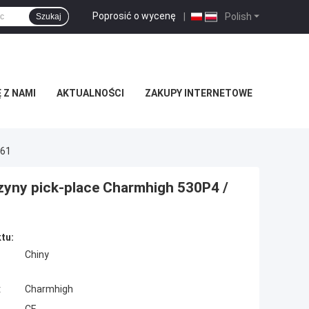
Poprosić o wycenę
|
Polish
Szukaj
 Z NAMI
AKTUALNOŚCI
ZAKUPY INTERNETOWE
761
yny pick-place Charmhigh 530P4 /
tu:
Chiny
:
Charmhigh