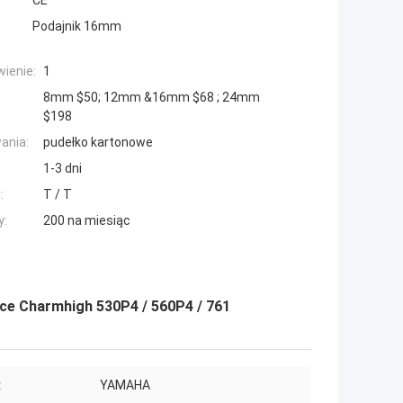
CE
Podajnik 16mm
ienie:
1
8mm $50; 12mm &16mm $68 ; 24mm
$198
ania:
pudełko kartonowe
1-3 dni
:
T / T
y:
200 na miesiąc
e Charmhigh 530P4 / 560P4 / 761
:
YAMAHA