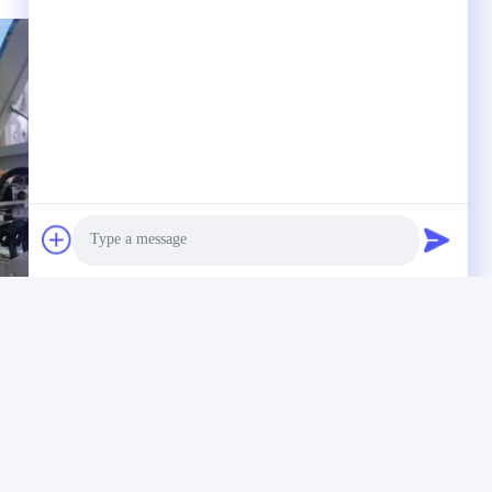
Photo
Video Call
Audio Call