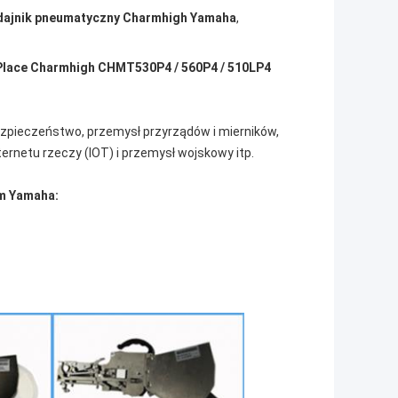
dajnik pneumatyczny Charmhigh Yamaha
,
Place Charmhigh CHMT530P4 / 560P4 / 510LP4
ezpieczeństwo, przemysł przyrządów i mierników,
ernetu rzeczy (IOT) i przemysł wojskowy itp.
ym Yamaha: