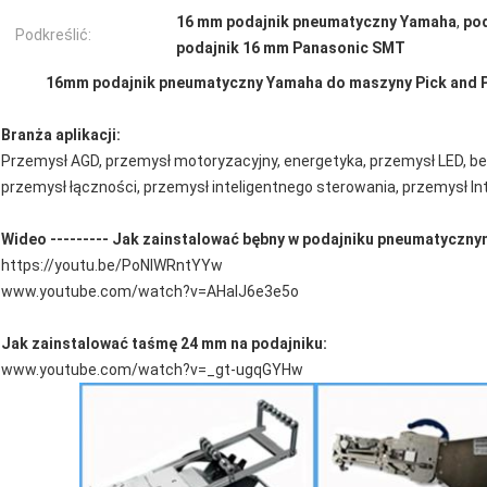
16 mm podajnik pneumatyczny Yamaha
,
po
Podkreślić:
podajnik 16 mm Panasonic SMT
16mm podajnik pneumatyczny Yamaha do maszyny Pick and 
Branża aplikacji:
Przemysł AGD, przemysł motoryzacyjny, energetyka, przemysł LED, b
przemysł łączności, przemysł inteligentnego sterowania, przemysł Int
Wideo --------- Jak zainstalować bębny w podajniku pneumatyczn
https://youtu.be/PoNIWRntYYw
www.youtube.com/watch?v=AHalJ6e3e5o
Jak zainstalować taśmę 24 mm na podajniku:
www.youtube.com/watch?v=_gt-ugqGYHw