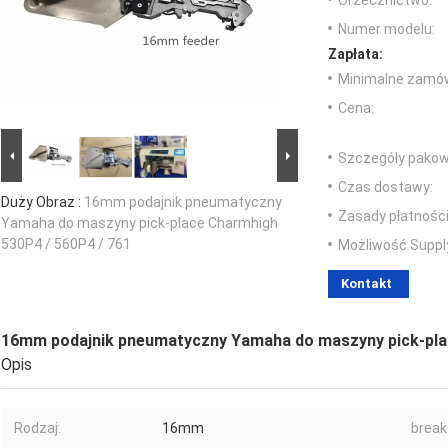
Orzecznictwo:
Numer modelu:
Zapłata:
Minimalne zamów
Cena:
Szczegóły pakow
Czas dostawy:
Duży Obraz :
16mm podajnik pneumatyczny
Zasady płatności
Yamaha do maszyny pick-place Charmhigh
530P4 / 560P4 / 761
Możliwość Suppl
Kontakt
16mm podajnik pneumatyczny Yamaha do maszyny pick-plac
Opis
Rodzaj:
16mm
break