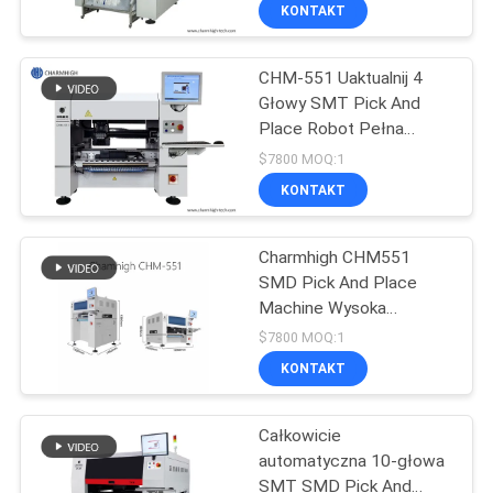
KONTAKT
KONTROLA
CHM-551 Uaktualnij 4
JAKOŚCI
23
Głowy SMT Pick And
Place Robot Pełna
Drukarka
SKONTAKTUJ
automatyczna dla 0201
$7800 MOQ:1
szablonowa
SIĘ
KONTAKT
Z
Charmhigh CHM551
NAMI
SMD Pick And Place
Machine Wysoka
34
AKTUALNOŚCI
precyzja dla 0201 / QFN /
$7800 MOQ:1
BGA
KONTAKT
SMT Reflow Oven
SHOPPING
Całkowicie
ON
automatyczna 10-głowa
LINE
SMT SMD Pick And