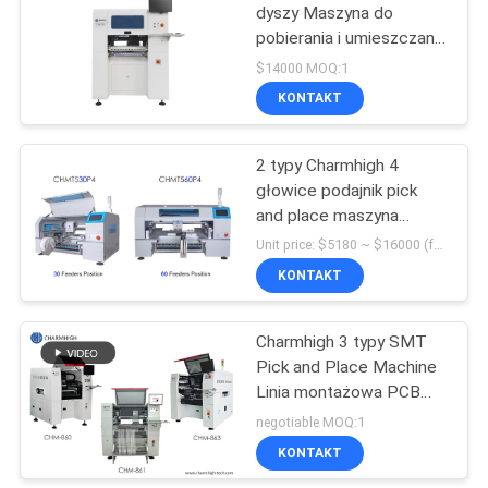
dyszy Maszyna do
pobierania i umieszczania
19
płytek drukowanych 6
$14000 MOQ:1
głowic
SMD Maszyna Pick
KONTAKT
and Place
2 typy Charmhigh 4
głowice podajnik pick
and place maszyna
CHMT530P4 +
Unit price: $5180 ~ $16000 (feeders need to buy separately) MOQ:1
CHMT560P4
KONTAKT
8
Linia montażowa
Charmhigh 3 typy SMT
Pick and Place Machine
PCB
Linia montażowa PCB
BGA 0201
negotiable MOQ:1
KONTAKT