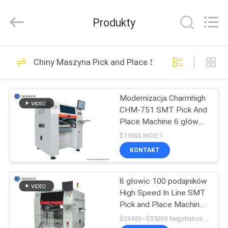
-
2026
CHARMHIGH
Produkty
TECHNOLOGY
LIMITED.
All
Rights
Reserved.
DOM
74
Chiny Maszyna Pick and Place SMT
Maszyna Pick and
PRODUKTY
Place SMT
Modernizacja Charmhigh
CHM-751 SMT Pick And
FILMY
Place Machine 6 głów
Kompensacja cieplna
$15600 MOQ:1
O
KONTAKT
37
NAS
linia produkcyjna
8 głowic 100 podajników
High Speed ​​In Line SMT
WYCIECZKA
smt
Pick and Place Machine
FABRYCZNA
CHM-861
$29400~$35000 Negotiation MOQ:1