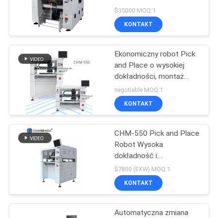
Place Machine 01005
$35000 MOQ:1
PCBA Manufacturing
MAPA
KONTAKT
Machine
21
STRONY
Ekonomiczny robot Pick
Podajnik SMT
and Place o wysokiej
POLITYKA
dokładności, montaż
Charmhigh CHM-550
PRYWATNOŚCI
negotiable MOQ:1
SMT
KONTAKT
CHM-550 Pick and Place
21
Robot Wysoka
dokładność i
Mała maszyna SMT
ekonomiczne
$7800 (EXW) MOQ:1
rozwiązanie do montażu
KONTAKT
SMT
Automatyczna zmiana