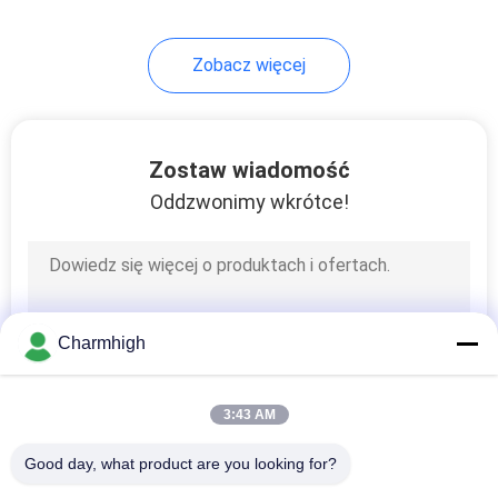
10
Zobacz więcej
Akcesoria SMT
Zostaw wiadomość
Oddzwonimy wkrótce!
6
Maszyna do
Charmhigh
lutowania falą
3:43 AM
Good day, what product are you looking for?