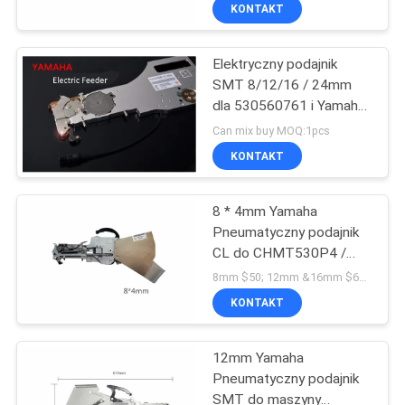
560P4 / 761
KONTAKT
KONTROLA
Elektryczny podajnik
JAKOŚCI
23
SMT 8/12/16 / 24mm
dla 530560761 i Yamaha
Drukarka
SKONTAKTUJ
YG12 YG200 YG100
Can mix buy MOQ:1pcs
szablonowa
YV100XG YV100XE
SIĘ
KONTAKT
YV100II
Z
8 * 4mm Yamaha
NAMI
Pneumatyczny podajnik
CL do CHMT530P4 /
34
AKTUALNOŚCI
560P4 / 510/761
8mm $50; 12mm &16mm $68 ; 24mm $198 MOQ:1
Charmhigh smt
KONTAKT
SMT Reflow Oven
SHOPPING
12mm Yamaha
ON
Pneumatyczny podajnik
LINE
SMT do maszyny