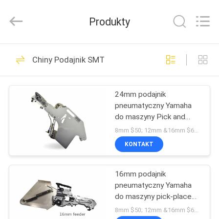
-
2026
CHARMHIGH
Produkty
TECHNOLOGY
LIMITED.
All
Rights
Reserved.
DOM
74
Chiny Podajnik SMT
Maszyna Pick and
PRODUKTY
Place SMT
24mm podajnik
pneumatyczny Yamaha
FILMY
do maszyny Pick and
Place Charmhigh
8mm $50; 12mm &16mm $68 ; 24mm $200 MOQ:1
530560510761
O
KONTAKT
37
NAS
linia produkcyjna
16mm podajnik
pneumatyczny Yamaha
WYCIECZKA
smt
do maszyny pick-place
FABRYCZNA
Charmhigh 530P4 /
8mm $50; 12mm &16mm $68 ; 24mm $198 MOQ:1