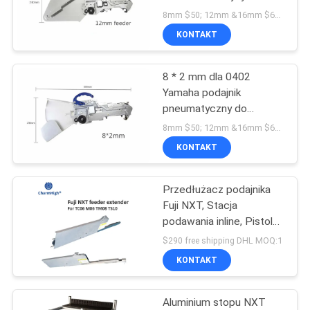
CHMT530P4 / 560P4 /
8mm $50; 12mm &16mm $67 ; 24mm $198 MOQ:1
761 Smt Pnp
MAPA
KONTAKT
21
STRONY
8 * 2 mm dla 0402
Podajnik SMT
Yamaha podajnik
POLITYKA
pneumatyczny do
maszyny CHMT530P4 /
PRYWATNOŚCI
8mm $50; 12mm &16mm $68 ; 24mm $198 MOQ:1
560P4 / 510 Pnp
KONTAKT
Przedłużacz podajnika
21
Fuji NXT, Stacja
podawania inline, Pistolet
Mała maszyna SMT
podający, Stół
$290 free shipping DHL MOQ:1
załadowczy podajnika
KONTAKT
NXT
Aluminium stopu NXT