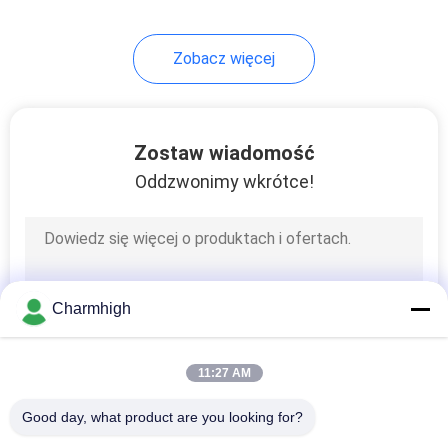
10
Zobacz więcej
Akcesoria SMT
Zostaw wiadomość
Oddzwonimy wkrótce!
6
Maszyna do
Charmhigh
lutowania falą
11:27 AM
Good day, what product are you looking for?