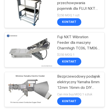
przechowywania
pojemnik dla FUJI NXT
19
elektryczny pojemnik
$250 MOQ:1 szt
Charmhigh maszyny SMT
SMD Maszyna Pick
KONTAKT
and Place
Fuji NXT Wibration
Feeder dla maszyny
Charmhigh TC06, TM06,
TM08, TS10 SMT
$250 MOQ:1
KONTAKT
8
Linia montażowa
Bezprzewodowy podajnik
elektryczny Yamaha 8mm
PCB
12mm 16mm do DIY
SMT Pick and Place
Can mix buy MOQ:1 sztuk
Machine, Charmhigh
KONTAKT
SMT Machine