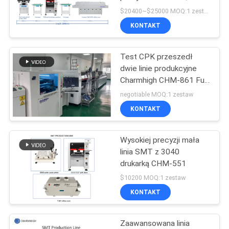
produkcja PCBA
$20400~$25000 MOQ:1 zestaw
MAPA
KONTAKT
STRONY
Test CPK przeszedł
dwie linie produkcyjne
POLITYKA
Charmhigh CHM-861 Full
SMT IPC9850 26000cph
PRYWATNOŚCI
negotiable MOQ:1 zestaw
KONTAKT
Wysokiej precyzji mała
linia SMT z 3040
drukarką CHM-551
$10200 MOQ:1 zestaw
KONTAKT
Zaawansowana linia