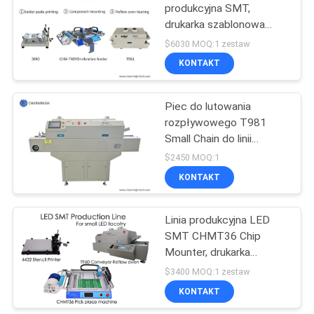
produkcyjna SMT,
drukarka szablonowa
3040 / maszyna
$6030 MOQ:1 zestaw
CHMT48VB Pnp / piec
KONTAKT
rozpływowy T961
Piec do lutowania
rozpływowego T981
Small Chain do linii
produkcyjnej SMT,
$2450 MOQ:1
lutowanie BGA,
KONTAKT
podczerwień i gorące
powietrze
Linia produkcyjna LED
SMT CHMT36 Chip
Mounter, drukarka
szablonowa, piec
$3400 MOQ:1 zestaw
rozpływowy T960, dla
KONTAKT
małej fabryki