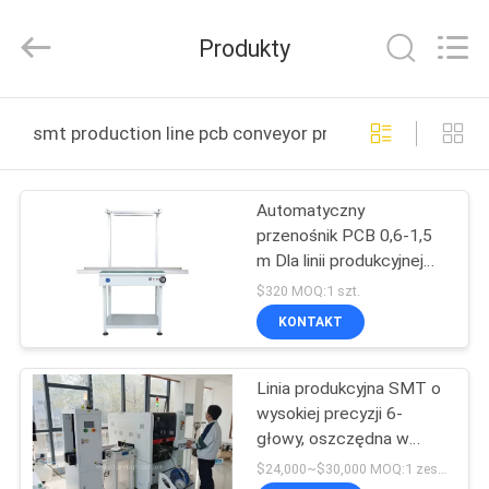
-
2026
CHARMHIGH
Produkty
TECHNOLOGY
LIMITED.
All
Rights
Reserved.
DOM
smt production line pcb conveyor produkcja online
PRODUKTY
Automatyczny
przenośnik PCB 0,6-1,5
FILMY
m Dla linii produkcyjnej
SMT Prędkość
$320 MOQ:1 szt.
regulowana
O
KONTAKT
NAS
Linia produkcyjna SMT o
wysokiej precyzji 6-
WYCIECZKA
głowy, oszczędna w
FABRYCZNA
pomieszczeniu, dla
$24,000~$30,000 MOQ:1 zestaw