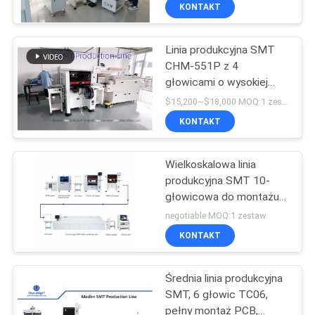
wydajnej montażu PCB
KONTAKT
KONTROLA
Linia produkcyjna SMT
JAKOŚCI
CHM-551P z 4
głowicami o wysokiej
SKONTAKTUJ
precyzji z piecem do
$15,200~$18,000 MOQ:1 zestaw
lutowania rozpływowego
SIĘ
KONTAKT
z 4 strefami do montażu
Z
PCB
Wielkoskalowa linia
NAMI
produkcyjna SMT 10-
głowicowa do montażu
AKTUALNOŚCI
PCB w przemyśle
negotiable MOQ:1 zestaw
elektronicznym
KONTAKT
SHOPPING
Średnia linia produkcyjna
ON
SMT, 6 głowic TC06,
LINE
pełny montaż PCB,