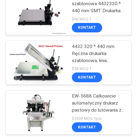
szablonowa 4432320 *
440 mm SMT Drukarka
do pasty lutowniczej do
$60 MOQ:1
maszyny P&P
KONTAKT
4432 320 * 440 mm
Ręczna drukarka
szablonowa, linia
produkcyjna SMT
$58 MOQ:1
drukarki do pasty
KONTAKT
lutowniczej
EW-5688 Całkowicie
automatyczny drukarz
pastowy do lutowania z
drukiem ślepym i
$3900 MOQ:1pcs
ładowaniem płyt PCB
KONTAKT