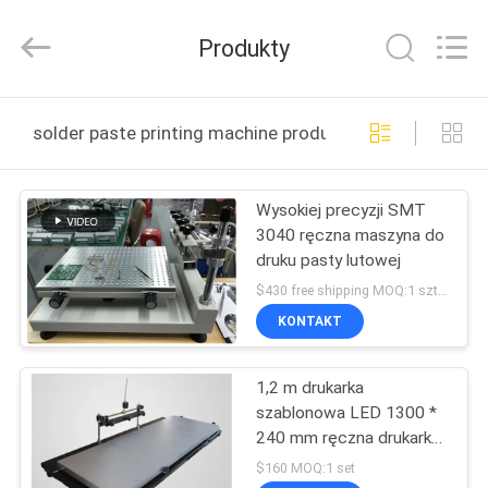
-
2026
CHARMHIGH
Produkty
TECHNOLOGY
LIMITED.
All
Rights
Reserved.
DOM
solder paste printing machine produkcja online
PRODUKTY
Wysokiej precyzji SMT
3040 ręczna maszyna do
FILMY
druku pasty lutowej
$430 free shipping MOQ:1 sztuk
O
KONTAKT
NAS
1,2 m drukarka
szablonowa LED 1300 *
WYCIECZKA
240 mm ręczna drukarka
FABRYCZNA
pasty lutowniczej do
$160 MOQ:1 set