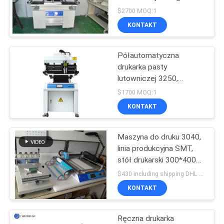
1,2 metra SMT do
$2700 MOQ:1
czerwonego kleju LED
MAPA
KONTAKT
320 * 1300 mm
STRONY
Półautomatyczna
drukarka pasty
POLITYKA
lutowniczej 3250,
maszyna do sitodruku
PRYWATNOŚCI
$1700 MOQ:1
320 * 500 mm
KONTAKT
Maszyna do druku 3040,
linia produkcyjna SMT,
stół drukarski 300*400
mm
$430 including shipping DHL door to door MOQ:1 unit
KONTAKT
Ręczna drukarka