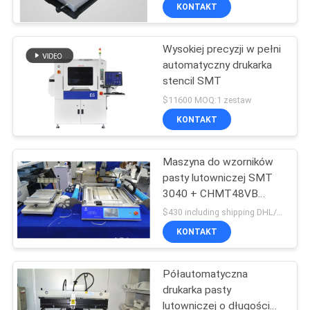
taśmy LED
KONTAKT
KONTROLA
Wysokiej precyzji w pełni
JAKOŚCI
automatyczny drukarka
stencil SMT
SKONTAKTUJ
$11600 MOQ:1 zestaw
SIĘ
KONTAKT
Z
Maszyna do wzorników
NAMI
pasty lutowniczej SMT
3040 + CHMT48VB
AKTUALNOŚCI
Maszyna do pobierania i
$430 including shipping DHL/TNT/FEDEX MOQ:1 pc
umieszczania SMT
KONTAKT
SHOPPING
Półautomatyczna
ON
drukarka pasty
LINE
lutowniczej o długości