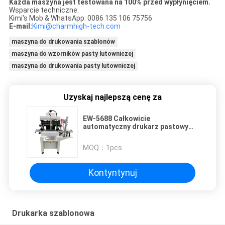
Każda maszyna jest testowana na 100% przed wypłynięciem.
Wsparcie techniczne:
Kimi's Mob & WhatsApp: 0086 135 106 75756
E-mail:
Kimi@charmhigh-tech.com
maszyna do drukowania szablonów
maszyna do wzorników pasty lutowniczej
maszyna do drukowania pasty lutowniczej
Uzyskaj najlepszą cenę za
EW-5688 Całkowicie
automatyczny drukarz pastowy
do lutowania z drukiem ślepym i
ładowaniem płyt PCB
MOQ：
1pcs
Kontyntynuj
Drukarka szablonowa