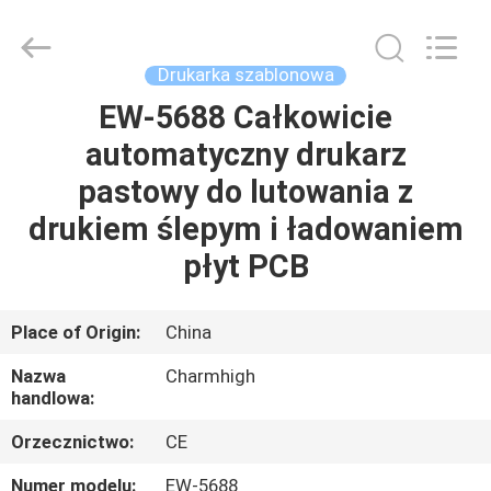
-
2026
CHARMHIGH
TECHNOLOGY
LIMITED.
Drukarka szablonowa
All
Rights
Reserved.
EW-5688 Całkowicie
DOM
automatyczny drukarz
PRODUKTY
pastowy do lutowania z
drukiem ślepym i ładowaniem
FILMY
płyt PCB
O
Place of Origin:
China
NAS
Nazwa
Charmhigh
handlowa:
WYCIECZKA
Orzecznictwo:
CE
FABRYCZNA
Numer modelu:
EW-5688