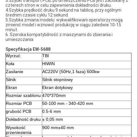
3.Szybki transport PCB; po umieszczeniu PCB jest zaciskany z
czterech stron w celu zapewnienia dokładności druku.
4.Szybka prędkość druku 9 sekund na tablicę, przy ogólnym
średnim czasie cyklu 12 sekund.
5.Szybka zmiana modelu ̇ wykwalifikowani operatorzy mogą
zmienić model i wznowić produkcję w ciągu zaledwie 10-15
minut.
6. Szeroka kompatybilność z maszynami do zbierania i
umieszczania
Specyfikacja EW-5688
Wyrzuć.
TBI
Koła
HIWIN
Zasilanie
AC220V (50Hz,1 faza) 600kw
Silnik
Silnik stopniowy
Ekran
Ekran dotykowy
Rozmiar szablonu
470*370mm
Rozmiar PCB
50-100 mm - 340-420 mm
grubość PCB
0.5-6 mm
Dokładność druku
± 0,05 mm
Wysokość
900 mm±40 mm
przeniesienia