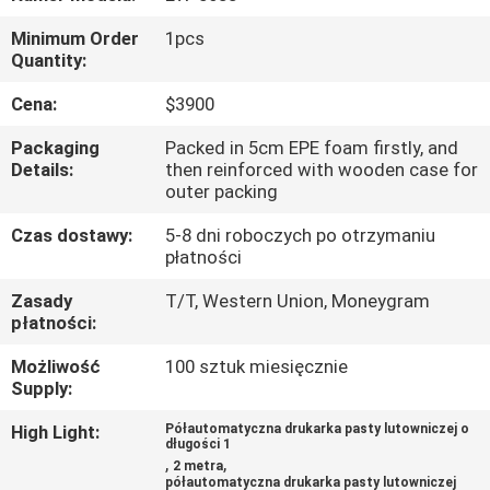
Minimum Order
1pcs
KONTROLA
Quantity:
JAKOŚCI
Cena:
$3900
Packaging
Packed in 5cm EPE foam firstly, and
SKONTAKTUJ
Details:
then reinforced with wooden case for
SIĘ
outer packing
Z
Czas dostawy:
5-8 dni roboczych po otrzymaniu
płatności
NAMI
Zasady
T/T, Western Union, Moneygram
płatności:
AKTUALNOŚCI
Możliwość
100 sztuk miesięcznie
Supply:
SHOPPING
High Light:
Półautomatyczna drukarka pasty lutowniczej o
ON
długości 1
,
,
2 metra
LINE
półautomatyczna drukarka pasty lutowniczej