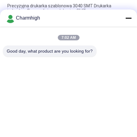
Precyzyjna drukarka szablonowa 3040 SMT Drukarka
jedwabna Ręczna linia produkcyjna SMT
Charmhigh
Półautomatyczna drukarka pasty lutowniczej 3250, maszyna
do sitodruku 320 * 500 mm
7:02 AM
E6 Całkowicie automatyczna maszyna do druku pasty lutowej
SMT 600x350 mm
Good day, what product are you looking for?
popularne kategorie
Wszystko
Maszyna Pick And 
Linia Produkcyjna 
Place SMT
Smt
Drukarka 
SMT Reflow Oven
Szablonowa
Podajnik SMT
Mała Maszyna SMT
SMD Maszyna Pick 
Linia Montażowa 