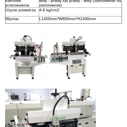
Kierunek
lewy - prawy lub prawy - lewy (zamówienie na
przeniesienia
zamówienie)
Użycie powietrza
4-6 kg/cm2
Wymiar
L1400mm*W800mm*H1400mm