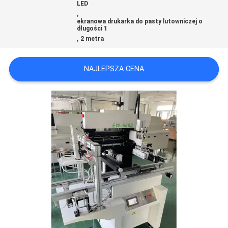
LED
,
ekranowa drukarka do pasty lutowniczej o
MAPA
długości 1
,
2 metra
STRONY
NAJLEPSZA CENA
POLITYKA
PRYWATNOŚCI