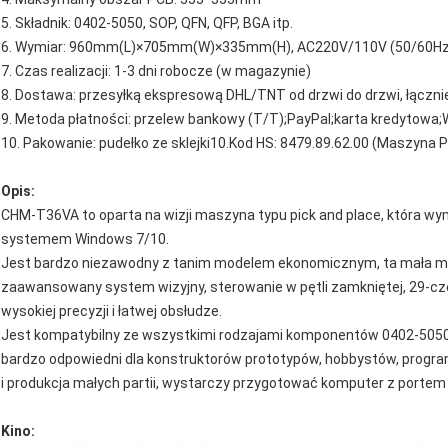
5. Składnik: 0402-5050, SOP, QFN, QFP, BGA itp.
6. Wymiar: 960mm(L)×705mm(W)×335mm(H), AC220V/110V (50/60Hz
7. Czas realizacji: 1-3 dni robocze (w magazynie)
8. Dostawa: przesyłką ekspresową DHL/TNT od drzwi do drzwi, łącznie
9. Metoda płatności: przelew bankowy (T/T);PayPal;karta kredytowa
10. Pakowanie: pudełko ze sklejki10.Kod HS: 8479.89.62.00 (Maszyna P
Opis:
CHM-T36VA to oparta na wizji maszyna typu pick and place, która 
systemem Windows 7/10.
Jest bardzo niezawodny z tanim modelem ekonomicznym, ta mała 
zaawansowany system wizyjny, sterowanie w pętli zamkniętej, 29-c
wysokiej precyzji i łatwej obsłudze.
Jest kompatybilny ze wszystkimi rodzajami komponentów 0402-5050, 
bardzo odpowiedni dla konstruktorów prototypów, hobbystów, progra
i produkcja małych partii, wystarczy przygotować komputer z portem
Kino: