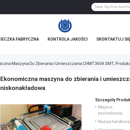
IECZKA FABRYCZNA
KONTROLA JAKOŚCI
SKONTAKTUJ SIĘ
iczna Maszyna Do Zbierania I Umieszczania CHMT36VA SMT, Produkc
Ekonomiczna maszyna do zbierania i umieszc
niskonakładowa
Szczegóły Produk
Miejsce
pochodzenia:
Nazwa handlowa