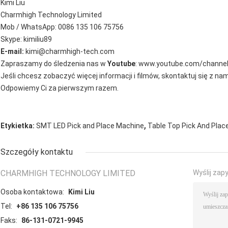
Kimi Liu
Charmhigh Technology Limited
Mob / WhatsApp: 0086 135 106 75756
Skype: kimiliu89
E-mail:
kimi@charmhigh-tech.com
Zapraszamy do śledzenia nas w
Youtube
: www.youtube.com/chann
Jeśli chcesz zobaczyć więcej informacji i filmów, skontaktuj się z nam
Odpowiemy Ci za pierwszym razem.
,
Etykietka:
SMT LED Pick and Place Machine
Table Top Pick And Plac
Szczegóły kontaktu
CHARMHIGH TECHNOLOGY LIMITED
Wyślij zap
Osoba kontaktowa:
Kimi Liu
Tel:
+86 135 106 75756
Faks:
86-131-0721-9945