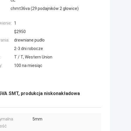
CE
chmt36va (29 podajników 2 głowice)
ienie:
1
$2950
ania:
drewniane pudło
2-3 dni robocze
:
T / T, Western Union
y:
100 na miesiąc
6VA SMT, produkcja niskonakładowa
ymalna
5mm
ość