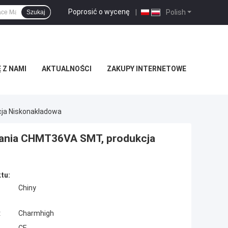
Poprosić o wycenę
|
Polish
Szukaj
 Z NAMI
AKTUALNOŚCI
ZAKUPY INTERNETOWE
ja Niskonakładowa
zania CHMT36VA SMT, produkcja
tu:
Chiny
:
Charmhigh