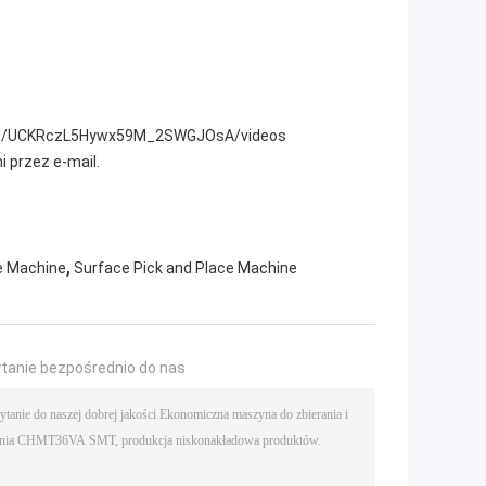
el/UCKRczL5Hywx59M_2SWGJOsA/videos
i przez e-mail.
,
e Machine
Surface Pick and Place Machine
ytanie bezpośrednio do nas