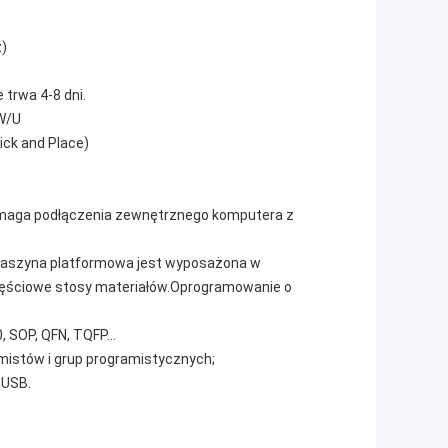
)
 trwa 4-8 dni.
;W/U
ick and Place)
wymaga podłączenia zewnętrznego komputera z
maszyna platformowa jest wyposażona w
zęściowe stosy materiałów.Oprogramowanie o
SOP, QFN, TQFP...
mistów i grup programistycznych;
 USB.