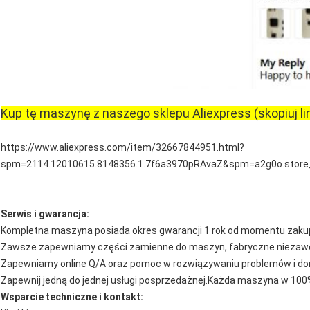
Kup tę maszynę z naszego sklepu Aliexpress (skopiuj lin
https://www.aliexpress.com/item/32667844951.html?
spm=2114.12010615.8148356.1.7f6a3970pRAvaZ&spm=a2g0o.store
Serwis i gwarancja:
Kompletna maszyna posiada okres gwarancji 1 rok od momentu zakup
Zawsze zapewniamy części zamienne do maszyn, fabryczne niezaw
Zapewniamy online Q/A oraz pomoc w rozwiązywaniu problemów i do
Zapewnij jedną do jednej usługi posprzedażnej.Każda maszyna w 100
Wsparcie techniczne i kontakt: