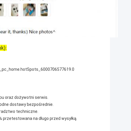
k):
_pc_home.hotSpots_6000706577619.0
u oraz dożywotni serwis.
odne dostawy bezpośrednie.
radztwo techniczne.
% przetestowana na długo przed wysyłką.