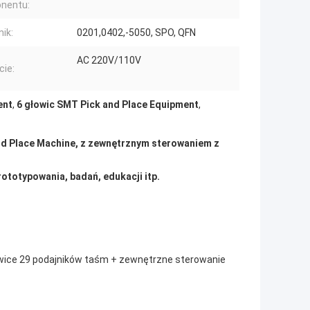
nentu:
nik:
0201,0402,-5050, SPO, QFN
AC 220V/110V
cie:
ent
,
6 głowic SMT Pick and Place Equipment
,
d Place Machine, z zewnętrznym sterowaniem z
rototypowania, badań, edukacji itp.
łowice 29 podajników taśm + zewnętrzne sterowanie