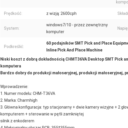
kompo
Prędkość:
z wizją: 2600cph
Skład
windows7/10 - przez zewnętrzny
System:
Napię
komputer
60 podajników SMT Pick and Place Equipm
Podkreślić:
Inline Pick And Place Machine
Niski koszt z dobrą dokładnością CHMT36VA Desktop SMT Pick an
komputera
Bardzo dobry do produkcji małoseryjnej, produkcji małoseryjnej, p
Wprowadzenie:
1. Numer modelu: CHM-T36VA
2. Marka: Charmhigh
3. Główna konfiguracja: typ stacjonarny + dwie kamery wizyjne + 2 g
komputerem + sterowanie w pętli zamkniętej
silnik z enkoderem
4. Maksymalny obszar PCB: 355*355mm