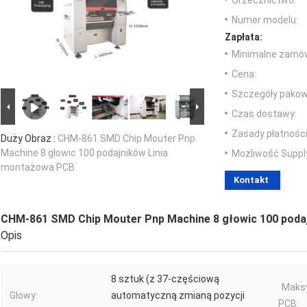
Orzecznictwo:
Numer modelu:
Zapłata:
Minimalne zamów
Cena:
Szczegóły pakow
Czas dostawy:
Zasady płatności
Duży Obraz :
CHM-861 SMD Chip Mouter Pnp
Machine 8 głowic 100 podajników Linia
Możliwość Suppl
montażowa PCB
Kontakt
CHM-861 SMD Chip Mouter Pnp Machine 8 głowic 100 poda
Opis
8 sztuk (z 37-częściową
Maks
Głowy:
automatyczną zmianą pozycji
PCB: