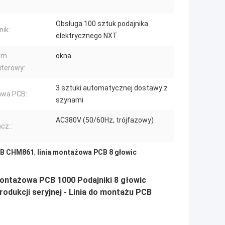
Obsługa 100 sztuk podajnika
nik:
elektrycznego NXT
em
okna
terowy:
3 sztuki automatycznej dostawy z
awa PCB:
szynami
AC380V (50/60Hz, trójfazowy)
cz::
CB CHM861
,
linia montażowa PCB 8 głowic
ontażowa PCB 1000 Podajniki 8 głowic
rodukcji seryjnej - Linia do montażu PCB