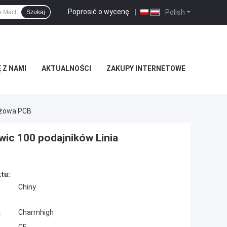
Poprosić o wycenę
|
Polish
Szukaj
 Z NAMI
AKTUALNOŚCI
ZAKUPY INTERNETOWE
ażowa PCB
ic 100 podajników Linia
tu:
Chiny
:
Charmhigh