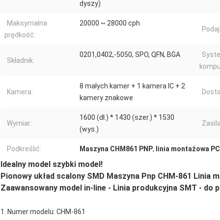
dyszy)
Maksymalna
20000 ~ 28000 cph
Podaj
prędkość:
0201,0402,-5050, SPO, QFN, BGA
Syst
Składnik:
kompu
8 małych kamer + 1 kamera IC + 2
Kamera:
Dost
kamery znakowe
1600 (dł.) * 1430 (szer.) * 1530
Wymiar:
Zasila
(wys.)
Podkreślić:
Maszyna CHM861 PNP
,
linia montażowa P
Idealny model szybki model!
Pionowy układ scalony SMD Maszyna Pnp CHM-861 Linia m
Zaawansowany model in-line - Linia produkcyjna SMT - do p
1. Numer modelu: CHM-861