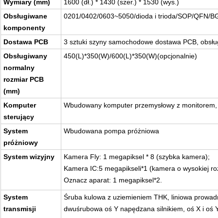
Wymiary (mm)
1600 (dł.) * 1430 (szer.) * 1530 (wys.)
Obsługiwane
0201/0402/0603~5050/dioda i trioda/SOP/QFN/BG
komponenty
Dostawa PCB
3 sztuki szyny samochodowe dostawa PCB, obsł
Obsługiwany
450(L)*350(W)/600(L)*350(W)(opcjonalnie)
normalny
rozmiar PCB
(mm)
Komputer
Wbudowany komputer przemysłowy z monitorem, m
sterujący
System
Wbudowana pompa próżniowa
próżniowy
System wizyjny
Kamera Fly: 1 megapiksel * 8 (szybka kamera);
Kamera IC:5 megapikseli*1 (kamera o wysokiej ro
Oznacz aparat: 1 megapiksel*2.
System
Śruba kulowa z uziemieniem THK, liniowa prowad
transmisji
dwuśrubowa oś Y napędzana silnikiem, oś X i oś