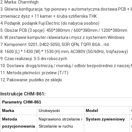
2. Marka: Charmhigh
3. Główna konfiguracja: typ pionowy + automatyczna dostawa PCB + 
zmieniacz dysz + 11 kamer + śruba szlifierska THK
4. Podajnik: podajnik Fuji Electric (do nabycia osobno)
5. Obszar PCB (3 opcje): 450*380mm / 600*380mm / 1200*380mm
6. W zestawie komputer i klawiatura i mysz z systemem Windows
7. Komponent: 0201, 0402-5050, SOP, QFN, TQFP, BGA... itd.
8. 1600 (L) * 1430 (W) * 1530 (H) mm, AC380V (50/60Hz, trójfazowy)
9. Czas realizacji: 3-5 dni roboczych
10. Dostawa: drogą lotniczą / morską / odbiór bezpośrednio z naszej
11. Metoda płatności: przelew (T/T)
12. Pakowanie: pudełko ze sklejki
Instrukcje CHM-861:
Parametry CHM-861
Marka
Urokwysoki
Model
Metoda
Naprawiono strzelanie i
System zywieniowy
pozycjonowania
Strzelanie w ruchu