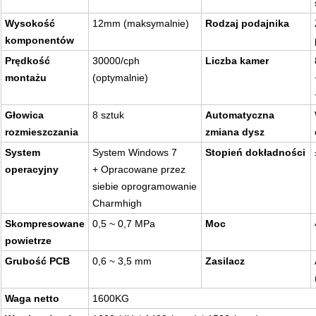
Wysokość
12mm (maksymalnie)
Rodzaj podajnika
komponentów
Prędkość
30000/cph
Liczba kamer
montażu
(optymalnie)
Głowica
8 sztuk
Automatyczna
rozmieszczania
zmiana dysz
System
System Windows 7
Stopień dokładności
operacyjny
+ Opracowane przez
siebie oprogramowanie
Charmhigh
Skompresowane
0,5 ~ 0,7 MPa
Moc
powietrze
Grubość PCB
0,6 ~ 3,5 mm
Zasilacz
Waga netto
1600KG