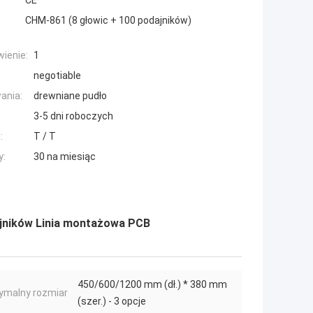
CE
CHM-861 (8 głowic + 100 podajników)
ienie:
1
negotiable
ania:
drewniane pudło
3-5 dni roboczych
:
T / T
y:
30 na miesiąc
jników Linia montażowa PCB
450/600/1200 mm (dł.) * 380 mm
ymalny rozmiar
(szer.) - 3 opcje