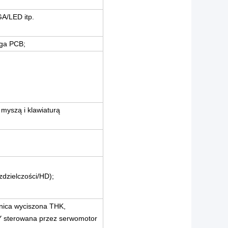
A/LED itp.
uga PCB;
yszą i klawiaturą
zdzielczości/HD);
nica wyciszona THK,
 Y sterowana przez serwomotor