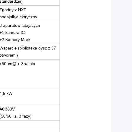
standardzie)
Zgodny z NXT
podajnik elektryczny
8 aparatów latających
+1 kamera IC
+2 Kamery Mark
Wsparcie (biblioteka dysz z 37
otworami)
±50μm@μ±3σ/chip
4,5 kW
AC380V
(50/60Hz, 3 fazy)