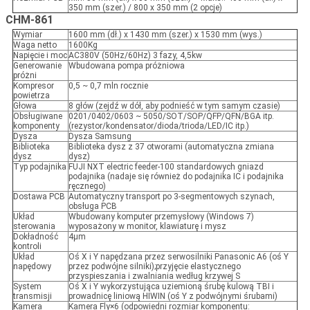
350 mm (szer.) / 800 x 350 mm (2 opcje)
CHM-861
Wymiar
1600 mm (dł.) x 1430 mm (szer.) x 1530 mm (wys.)
Waga netto
1600Kg
Napięcie i moc
AC380V (50Hz/60Hz) 3 fazy, 4,5kw
Generowanie
Wbudowana pompa próżniowa
próżni
Kompresor
0,5 ~ 0,7 mln rocznie
powietrza
Głowa
8 głów (zejdź w dół, aby podnieść w tym samym czasie)
Obsługiwane
0201/0402/0603 ~ 5050/SOT/SOP/QFP/QFN/BGA itp.
komponenty
(rezystor/kondensator/dioda/trioda/LED/IC itp.)
Dysza
Dysza Samsung
Biblioteka
Biblioteka dysz z 37 otworami (automatyczna zmiana
dysz
dysz)
Typ podajnika
FUJI NXT electric feeder-100 standardowych gniazd
podajnika (nadaje się również do podajnika IC i podajnika
ręcznego)
Dostawa PCB
Automatyczny transport po 3-segmentowych szynach,
obsługa PCB
Układ
Wbudowany komputer przemysłowy (Windows 7)
sterowania
wyposażony w monitor, klawiaturę i mysz
Dokładność
4μm
kontroli
Układ
Oś X i Y napędzana przez serwosilniki Panasonic A6 (oś Y
napędowy
przez podwójne silniki);przyjęcie elastycznego
przyspieszania i zwalniania według krzywej S
System
Oś X i Y wykorzystująca uziemioną śrubę kulową TBI i
transmisji
prowadnicę liniową HIWIN (oś Y z podwójnymi śrubami)
Kamera
Kamera Fly×6 (odpowiedni rozmiar komponentu: