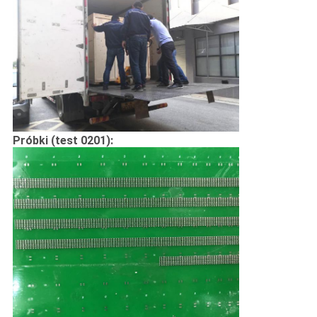
Próbki (test 0201):