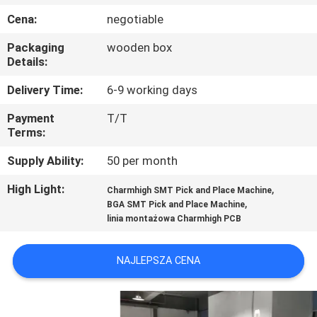
Cena:
negotiable
KONTROLA
Packaging
wooden box
JAKOŚCI
Details:
Delivery Time:
6-9 working days
SKONTAKTUJ
Payment
T/T
SIĘ
Terms:
Z
Supply Ability:
50 per month
NAMI
High Light:
,
Charmhigh SMT Pick and Place Machine
,
BGA SMT Pick and Place Machine
AKTUALNOŚCI
linia montażowa Charmhigh PCB
SHOPPING
NAJLEPSZA CENA
ON
LINE