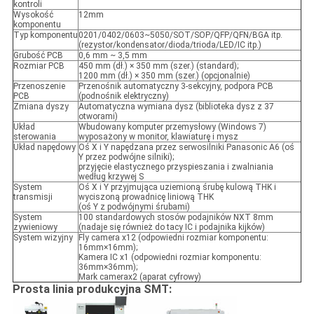
kontroli
Wysokość
12mm
komponentu
Typ komponentu
0201/0402/0603~5050/SOT/SOP/QFP/QFN/BGA itp.
(rezystor/kondensator/dioda/trioda/LED/IC itp.)
Grubość PCB
0,6 mm ~ 3,5 mm
Rozmiar PCB
450 mm (dł.) × 350 mm (szer.) (standard);
1200 mm (dł.) × 350 mm (szer.) (opcjonalnie)
Przenoszenie
Przenośnik automatyczny 3-sekcyjny, podpora PCB
PCB
(podnośnik elektryczny)
Zmiana dyszy
Automatyczna wymiana dysz (biblioteka dysz z 37
otworami)
Układ
Wbudowany komputer przemysłowy (Windows 7)
sterowania
wyposażony w monitor, klawiaturę i mysz
Układ napędowy
Oś X i Y napędzana przez serwosilniki Panasonic A6 (oś
Y przez podwójne silniki);
przyjęcie elastycznego przyspieszania i zwalniania
według krzywej S
System
Oś X i Y przyjmująca uziemioną śrubę kulową THK i
transmisji
wyciszoną prowadnicę liniową THK
(oś Y z podwójnymi śrubami)
System
100 standardowych stosów podajników NXT 8mm
zywieniowy
(nadaje się również do tacy IC i podajnika kijków)
System wizyjny
Fly camera x12 (odpowiedni rozmiar komponentu:
16mm×16mm);
Kamera IC x1 (odpowiedni rozmiar komponentu:
36mm×36mm);
Mark camerax2 (aparat cyfrowy)
Prosta linia produkcyjna SMT: