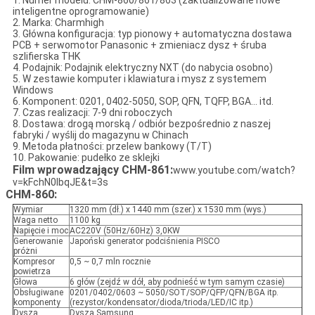
1. Numer modelu: CHM-860/861/863 (zaktualizowane nowe
inteligentne oprogramowanie)
2. Marka: Charmhigh
3. Główna konfiguracja: typ pionowy + automatyczna dostawa
PCB + serwomotor Panasonic + zmieniacz dysz + śruba
szlifierska THK
4. Podajnik: Podajnik elektryczny NXT (do nabycia osobno)
5. W zestawie komputer i klawiatura i mysz z systemem
Windows
6. Komponent: 0201, 0402-5050, SOP, QFN, TQFP, BGA... itd.
7. Czas realizacji: 7-9 dni roboczych
8. Dostawa: drogą morską / odbiór bezpośrednio z naszej
fabryki / wyślij do magazynu w Chinach
9. Metoda płatności: przelew bankowy (T/T)
10. Pakowanie: pudełko ze sklejki
Film wprowadzający CHM-861:
www.youtube.com/watch?
v=kFchN0IbqJE&t=3s
CHM-860:
Wymiar
1320 mm (dł.) x 1440 mm (szer.) x 1530 mm (wys.)
Waga netto
1100 kg
Napięcie i moc
AC220V (50Hz/60Hz) 3,0KW
Generowanie
Japoński generator podciśnienia PISCO
próżni
Kompresor
0,5 ~ 0,7 mln rocznie
powietrza
Głowa
6 głów (zejdź w dół, aby podnieść w tym samym czasie)
Obsługiwane
0201/0402/0603 ~ 5050/SOT/SOP/QFP/QFN/BGA itp.
komponenty
(rezystor/kondensator/dioda/trioda/LED/IC itp.)
Dysza
Dysza Samsung