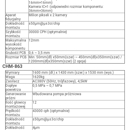
16mm×16mm)
Kamera IC×1 (odpowiedni rozmiar komponentu:
36mm×36mm)
Aparat
Milion pikseli x 2 kamery
fiducjalny
Dokładność
±50μm@μ±3σ/chip
montażu
Szybkość
30000 CPH (optymalnie)
montażu
Maksymalna
12mm
wysokość
komponentu
Grubość PCB
0,6 ~ 3,5 mm
Rozmiar PCB
Min: 50mm(dł) x50mm(szer) ~ 450mm(dł)x350mm(szer) /
1200mm(dł)x350mm(szer) (2 opcje)
CHM-863
Wymiary
1600 mm (dł.) x 1430 mm (szer.) x 1530 mm (wys.)
Waga
1620kg
Zasilacz
AC380V (50Hz, trójfazowy), 4,5kW
Dopływ
0,5 MPa ~ 0,7 MPa
powietrza
Generowanie
Wbudowana pompa próżniowa
próżni
Ilość głowicy
12
montażowej
Prędkość
43000 cph (optymalnie)
montażu
Dokładność
±50μm@μ±3σ/chip
montażu
Dokładność
4μm