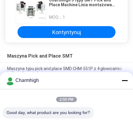
Charmhigh 3 typy SMT Pick and
Place Machine Linia montażowa
PCB BGA 0201
MOQ：
1
Kontyntynuj
Maszyna Pick and Place SMT
Maszyna typu pick and place SMD CHM-551P z 4 głowicami i
żeliwną konstrukcją
Charmhigh
Wąska konstrukcja wysokiej precyzji modułu TC06 SMT Pick
and Place Machine 6 głowy wsparcie 01005
2:55 PM
Charmhigh TM08 PCBA Produkcja SMT Maszyna do
umieszczania chipów CPK≥1,0
Good day, what product are you looking for?
popularne kategorie
Wszystko