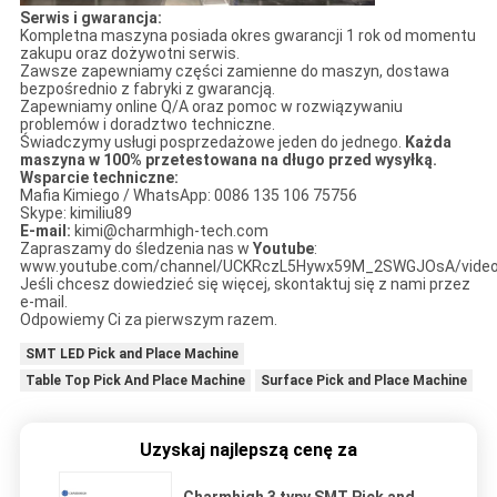
Serwis i gwarancja:
Kompletna maszyna posiada okres gwarancji 1 rok od momentu
zakupu oraz dożywotni serwis.
Zawsze zapewniamy części zamienne do maszyn, dostawa
bezpośrednio z fabryki z gwarancją.
Zapewniamy online Q/A oraz pomoc w rozwiązywaniu
problemów i doradztwo techniczne.
Świadczymy usługi posprzedażowe jeden do jednego.
Każda
maszyna w 100% przetestowana na długo przed wysyłką.
Wsparcie techniczne:
Mafia Kimiego / WhatsApp: 0086 135 106 75756
Skype: kimiliu89
E-mail:
kimi@charmhigh-tech.com
Zapraszamy do śledzenia nas w
Youtube
:
www.youtube.com/channel/UCKRczL5Hywx59M_2SWGJOsA/vide
Jeśli chcesz dowiedzieć się więcej, skontaktuj się z nami przez
e-mail.
Odpowiemy Ci za pierwszym razem.
SMT LED Pick and Place Machine
Table Top Pick And Place Machine
Surface Pick and Place Machine
Uzyskaj najlepszą cenę za