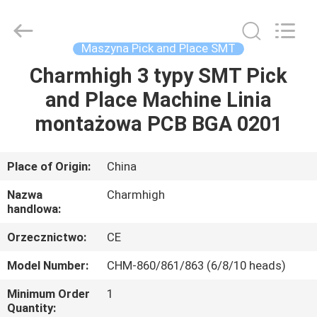
-
2026
CHARMHIGH
TECHNOLOGY
LIMITED.
Maszyna Pick and Place SMT
All
Rights
Reserved.
Charmhigh 3 typy SMT Pick
DOM
and Place Machine Linia
PRODUKTY
montażowa PCB BGA 0201
FILMY
Place of Origin:
China
Nazwa
Charmhigh
O
handlowa:
NAS
Orzecznictwo:
CE
Model Number:
CHM-860/861/863 (6/8/10 heads)
WYCIECZKA
Minimum Order
1
FABRYCZNA
Quantity: