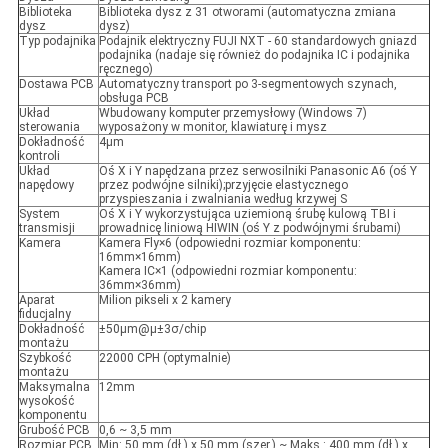
Biblioteka
Biblioteka dysz z 31 otworami (automatyczna zmiana
dysz
dysz)
Typ podajnika
Podajnik elektryczny FUJI NXT - 60 standardowych gniazd
podajnika (nadaje się również do podajnika IC i podajnika
ręcznego)
Dostawa PCB
Automatyczny transport po 3-segmentowych szynach,
obsługa PCB
Układ
Wbudowany komputer przemysłowy (Windows 7)
sterowania
wyposażony w monitor, klawiaturę i mysz
Dokładność
4μm
kontroli
Układ
Oś X i Y napędzana przez serwosilniki Panasonic A6 (oś Y
napędowy
przez podwójne silniki);przyjęcie elastycznego
przyspieszania i zwalniania według krzywej S
System
Oś X i Y wykorzystująca uziemioną śrubę kulową TBI i
transmisji
prowadnicę liniową HIWIN (oś Y z podwójnymi śrubami)
Kamera
Kamera Fly×6 (odpowiedni rozmiar komponentu:
16mm×16mm)
Kamera IC×1 (odpowiedni rozmiar komponentu:
36mm×36mm)
Aparat
Milion pikseli x 2 kamery
fiducjalny
Dokładność
±50μm@μ±3σ/chip
montażu
Szybkość
22000 CPH (optymalnie)
montażu
Maksymalna
12mm
wysokość
komponentu
Grubość PCB
0,6 ~ 3,5 mm
Rozmiar PCB
Min: 50 mm (dł.) x 50 mm (szer.) ~ Maks.: 400 mm (dł.) x