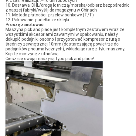
9. Czas realizacji: 7-10 dni roboczych
10. Dostawa: DHL/drogą lotniczą/morską/odbierz bezpośrednio
z naszej fabryki/wyślij do magazynu w Chinach
11. Metoda płatności: przelew bankowy (T/T)
12. Pakowanie: pudełko ze sklejki
Proszę zanotować:
Maszyna pick and place jest kompletnym zestawem wraz ze
wszystkimi akcesoriami zawartymi w opakowaniu, należy
dokupić podajniki osobno i przygotować kompresor z rurą o
średnicy zewnętrznej 10mm (dostarczającą powietrze do
podajników pneumatycznych), wkładając rurę z tyłu maszyny.
Kup tę maszynę z ufnością.
Ciesz się swoją maszyną typu pick and place!