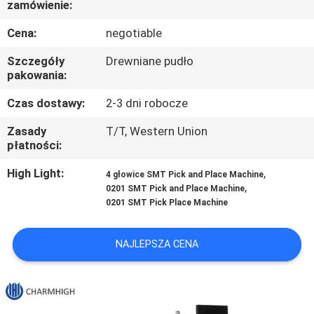
zamówienie:
KONTROLA
Cena:
negotiable
JAKOŚCI
Szczegóły
Drewniane pudło
pakowania:
SKONTAKTUJ
Czas dostawy:
2-3 dni robocze
SIĘ
Zasady
T/T, Western Union
Z
płatności:
NAMI
High Light:
,
4 głowice SMT Pick and Place Machine
,
0201 SMT Pick and Place Machine
0201 SMT Pick Place Machine
AKTUALNOŚCI
NAJLEPSZA CENA
SHOPPING
ON
LINE