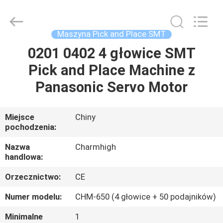
-
2026
CHARMHIGH
TECHNOLOGY
LIMITED.
Maszyna Pick and Place SMT
All
Rights
Reserved.
0201 0402 4 głowice SMT
DOM
Pick and Place Machine z
PRODUKTY
Panasonic Servo Motor
FILMY
Miejsce
Chiny
pochodzenia:
O
Nazwa
Charmhigh
handlowa:
NAS
Orzecznictwo:
CE
WYCIECZKA
Numer modelu:
CHM-650 (4 głowice + 50 podajników)
FABRYCZNA
Minimalne
1