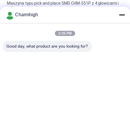
Maszyna typu pick and place SMD CHM-551P z 4 głowicami i
żeliwną konstrukcją
Charmhigh
Wąska konstrukcja wysokiej precyzji modułu TC06 SMT Pick
and Place Machine 6 głowy wsparcie 01005
2:35 PM
Charmhigh TM08 PCBA Produkcja SMT Maszyna do
umieszczania chipów CPK≥1,0
Good day, what product are you looking for?
popularne kategorie
Wszystko
Maszyna Pick And 
Linia Produkcyjna 
Place SMT
Smt
Drukarka 
SMT Reflow Oven
Szablonowa
Podajnik SMT
Mała Maszyna SMT
SMD Maszyna Pick 
Linia Montażowa 