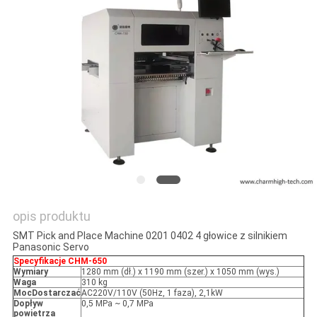
MAPA
STRONY
POLITYKA
PRYWATNOŚCI
opis produktu
SMT Pick and Place Machine 0201 0402 4 głowice z silnikiem
Panasonic Servo
Specyfikacje CHM-650
Wymiary
1280 mm (dł.) x 1190 mm (szer.) x 1050 mm (wys.)
Waga
310 kg
Moc
Dostarczać
AC220V/110V (50Hz, 1 faza), 2,1kW
Dopływ
0,5 MPa ~ 0,7 MPa
powietrza