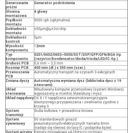
Generowanie
Generator podciśnienia
próżni
Głowica
4 głowy
montażowa
Prędkość
9000 cph (optymalnie)
montażu
Dokładność
±50μm@μ±3σ/chip
montażu
Dokładność
5μm
kontroli
Wysokość
1
2mm
komponentu
Typ
0201/0402/0603~5050/SOT/SOP/QFP/QFN/BGA itp.
komponentu
(rezystor/kondensator/dioda/trioda/LED/IC itp.)
Grubość PCB
0,6 mm ~ 3,5 mm
Rozmiar PCB
400 mm (dł.) x 350 mm (szer.)
Przenoszenie
Automatyczny transport na szynach 3-sekcyjnych
PCB
Zmiana dyszy
Automatyczna wymiana dysz (biblioteka dysz z 19
otworami)
Układ
Wbudowany komputer przemysłowy (system Windows)
sterowania
wyposażony w monitor, klawiaturę i mysz
Układ napędowy
Oś X i Y napędzana serwomotorami;przyjęcie
elastycznego przyspieszania i zwalniania zgodnie z
krzywą S
System
Śruba kulkowa + prowadnica liniowa
transmisji
System
50 standardowych gniazd
zywieniowy
pneumatycznych/elektrycznych Yamaha 8mm
(nadaje się również do tacy IC i podajnika kijów)
System wizyjny
Kamera migawkowa x4 (dotyczy rozmiaru