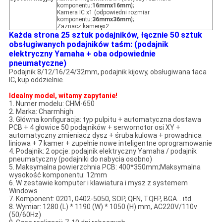
komponentu:
16mmx16mm
);
Kamera IC x1 (odpowiedni rozmiar
komponentu:
36mmx36mm
);
Zaznacz kameręx2
Każda strona 25 sztuk podajników, łącznie 50 sztuk
obsługiwanych podajników taśm: (podajnik
elektryczny Yamaha + oba odpowiednie
pneumatyczne)
Podajnik 8/12/16/24/32mm, podajnik kijowy, obsługiwana taca
IC, kup oddzielnie.
Idealny model, witamy zapytanie!
1. Numer modelu: CHM-650
2. Marka: Charmhigh
3. Główna konfiguracja: typ pulpitu + automatyczna dostawa
PCB + 4 głowice 50 podajników + serwomotor osi XY +
automatyczny zmieniacz dysz + śruba kulowa + prowadnica
liniowa + 7 kamer + zupełnie nowe inteligentne oprogramowanie
4. Podajnik: 2 opcje: podajnik elektryczny Yamaha / podajnik
pneumatyczny (podajniki do nabycia osobno)
5. Maksymalna powierzchnia PCB: 400*350mm;Maksymalna
wysokość komponentu: 12mm
6. W zestawie komputer i klawiatura i mysz z systemem
Windows
7. Komponent: 0201, 0402-5050, SOP, QFN, TQFP, BGA... itd.
8. Wymiar: 1280 (L) * 1190 (W) * 1050 (H) mm, AC220V/110v
(50/60Hz)