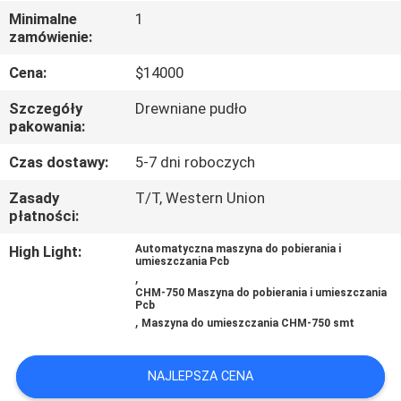
Minimalne
1
KONTROLA
zamówienie:
JAKOŚCI
Cena:
$14000
Szczegóły
Drewniane pudło
SKONTAKTUJ
pakowania:
SIĘ
Czas dostawy:
5-7 dni roboczych
Z
Zasady
T/T, Western Union
NAMI
płatności:
High Light:
Automatyczna maszyna do pobierania i
umieszczania Pcb
AKTUALNOŚCI
,
CHM-750 Maszyna do pobierania i umieszczania
Pcb
,
Maszyna do umieszczania CHM-750 smt
SHOPPING
ON
NAJLEPSZA CENA
LINE