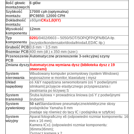
Ilość głowic
6 głów
montażowych
Szybkość
17000 cph (optymalna)
montażu
IPC9850: 12000 CPH
Dokładność
±60μm
CK≥1,0
(
XY
)
montażu
Wysokość
12mm
komponentu
Typ
0201
/0402/0603～5050/SOT/SOP/QFP/QFN/BGA itp.
komponentu
(rezystor/kondensator/dioda/trioda/LED/IC itp.)
Grubość PCB
0,6 mm ~ 3,5 mm
Rozmiar PCB
400 mm (dł.) x 350 mm (szer.)
Przenoszenie
Automatyczne przenoszenie 3-sekcyjnej szyny
PCB
Zmiana dyszy
Automatyczna wymiana dysz (biblioteka dysz z 19
otworami)
System
Wbudowany komputer przemysłowy (system Windows)
sterowania
wyposażone w monitor, klawiaturę i mysz
Układ
oś X&Y napędzana serwomotorami (oś Y podwójnymi
napędowy
silnikami);przyjęcie elastycznego przyspieszania i
zwalniania po krzywej S
System
Śruba kulowa + prowadnica liniowa (oś Y z podwójnymi
transmisji
śrubami)
System
50 szt
Standardowe pneumatyczne/elektryczne stosy
zywieniowy
podajników Yamaha 8 mm
(nadaje się również do tacy IC i podajnika w sztyfcie)
System
Aparat fotograficzny x6 (odpowiedni rozmiar komponentu: 16
wizyjny
mm x 16 mm);
Kamera ICx1 (odpowiedni rozmiar komponentu:
36mmx36mm);
Zaznacz kamerę x 2