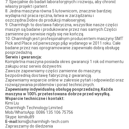
7. Specjalnie do badań laboratoryjnych i rozwoju, aby chronić
własny projekt i patent.
8. Jedna maszyna równa 5 lutownicom, znacznie bardziej
wydajna niż praca ręczna, łatwa w zarządzaniu i
oszczędna.Dobre do produkcji małoseryjnej.
9. Charmhigh to dostawa fabryczna, wszystkie nasze części
maszyn są badane i produkowane przez nas samych.Części
zamienne po serwisie nigdy się nie kończą.
10. Charmhigh jest profesjonalnym producentem maszyny SMT
Pick and Place od pierwszego p&p wydanego w 2011 roku. Całe
badane przez nas oprogramowanie zapewniało dobrą obsługę
posprzedażną.
Serwis i gwarancja:
Kompletna maszyna posiada okres gwarancji 1 rok od momentu
zakupu oraz serwis dożywotni.
Zawsze zapewniamy części zamienne do maszyny,
bezpośrednią dostawę fabryczną z gwarancją.
Zapewniamy wsparcie online w zakresie pytań i odpowiedzi oraz
rozwiązywania problemów i porad technicznych.
Zapewniamy indywidualną obsługę posprzedażną.Każda
maszyna w 100% przetestowana dobrze przed wysyłką.
Wsparcie techniczne i kontakt:
Kimi Liu
Charmhigh Technology Limited
Mob/WhatsApp: 0086 135 106 75756
Skype: kimiliu89
E-mail:
kimi@charmhigh-tech.com
Zapraszamy do śledzenia