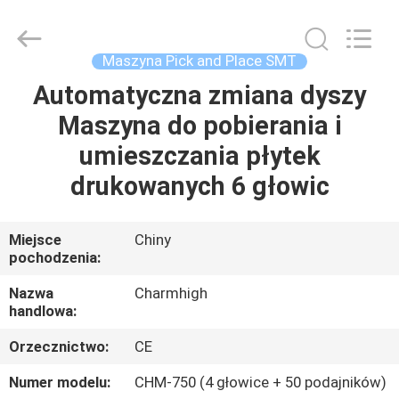
-
2026
CHARMHIGH
TECHNOLOGY
LIMITED.
Maszyna Pick and Place SMT
All
Rights
Reserved.
Automatyczna zmiana dyszy
DOM
Maszyna do pobierania i
PRODUKTY
umieszczania płytek
drukowanych 6 głowic
FILMY
Miejsce
Chiny
pochodzenia:
O
NAS
Nazwa
Charmhigh
handlowa:
WYCIECZKA
Orzecznictwo:
CE
FABRYCZNA
Numer modelu:
CHM-750 (4 głowice + 50 podajników)