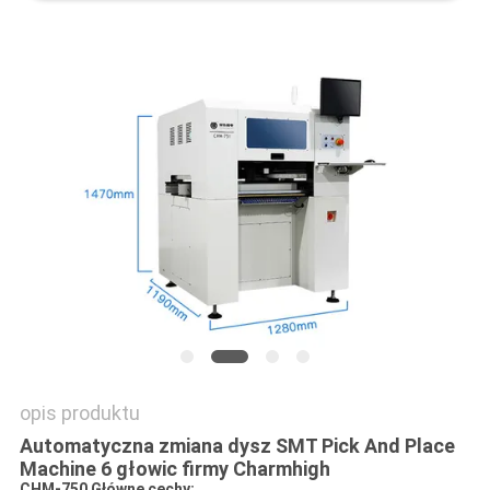
MAPA
STRONY
POLITYKA
PRYWATNOŚCI
opis produktu
Automatyczna zmiana dysz SMT Pick And Place
Machine 6 głowic firmy Charmhigh
CHM-750 Główne cechy: