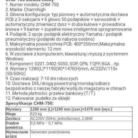
1. Numer modelu: CHM-750
2. Marka: Charmhigh
3. Główna konfiguracja: typ pionowy + automatyczna dostawa
PCB z 3-sekcjami + 6 głowic 50 podajników + serwosilnik +
automatyczny zmieniacz dysz + śruba kulowa + prowadnica
liniowa + 9 kamer + zupełnie nowe inteligentne oprogramowanie
4. Podajnik: 2 opcje: podajnik elektryczny Yamaha / podajnik
pneumatyczny (podajniki do nabycia osobno)
5. Maksymalna powierzchnia PCB: 400*350mm;Maksymalna
wysokość elementu: 12 mm
6. W zestawie z komputerem, klawiaturą i myszą z systemem
Windows
7. Komponent: 0201, 0402-5050, SOP, QFN, TQFP, BGA... itp.
8. Wymiary: 1280(L)*1190(W)*1470(H)mm, AC220V/110v
(50/60Hz)
9. Czas realizacji: 7-10 dni roboczych
10. Dostawa: DHL/drogą powietrzną/morską/odbierz
bezpośrednio z naszej fabryki/wyślij do magazynu w chinach
11. Metoda płatności: przelew bankowy (T/T)
12. Pakowanie: pudełko ze sklejki
Specyfikacje CHM-750:
Wymiary
1280 mm (L)
×
1190 mm (szer.)
×
1470 mm (wys.)
Waga
520 kg
Zasilacz
AC220V (50Hz, jednofazowy), 2,8kW
Dopływ
0,5 MPa ~ 0,7 MPa
powietrza
Wytwarzanie
Generator podciśnienia
próżni