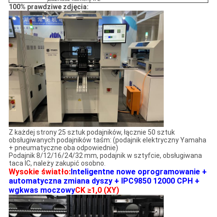
100% prawdziwe zdjęcia:
Z każdej strony 25 sztuk podajników, łącznie 50 sztuk
obsługiwanych podajników taśm: (podajnik elektryczny Yamaha
+ pneumatyczne oba odpowiednie)
Podajnik 8/12/16/24/32 mm, podajnik w sztyfcie, obsługiwana
taca IC, należy zakupić osobno.
Wysokie światło:
Inteligentne nowe oprogramowanie +
automatyczna zmiana dyszy + IPC9850 12000 CPH +
wg
kwas moczowy
CK ≥1,0 ​​(XY)