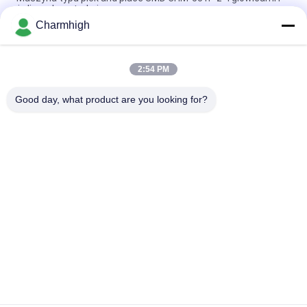
żeliwną konstrukcją
Charmhigh
Wąska konstrukcja wysokiej precyzji modułu TC06 SMT Pick
and Place Machine 6 głowy wsparcie 01005
2:54 PM
Charmhigh TM08 PCBA Produkcja SMT Maszyna do
umieszczania chipów CPK≥1,0
Good day, what product are you looking for?
popularne kategorie
Wszystko
Maszyna Pick And 
Linia Produkcyjna 
Place SMT
Smt
Drukarka 
SMT Reflow Oven
Szablonowa
Podajnik SMT
Mała Maszyna SMT
SMD Maszyna Pick 
Linia Montażowa 
And Place
PCB