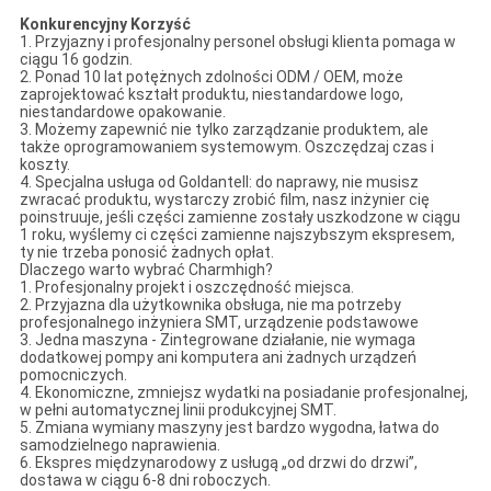
Konkurencyjny
Korzyść
1. Przyjazny i profesjonalny personel obsługi klienta pomaga w
ciągu 16 godzin.
2. Ponad 10 lat potężnych zdolności ODM / OEM, może
zaprojektować kształt produktu, niestandardowe logo,
niestandardowe opakowanie.
3. Możemy zapewnić nie tylko zarządzanie produktem, ale
także oprogramowaniem systemowym. Oszczędzaj czas i
koszty.
4. Specjalna usługa od Goldantell: do naprawy, nie musisz
zwracać produktu, wystarczy zrobić film, nasz inżynier cię
poinstruuje, jeśli części zamienne zostały uszkodzone w ciągu
1 roku, wyślemy ci części zamienne najszybszym ekspresem,
ty nie trzeba ponosić żadnych opłat.
Dlaczego warto wybrać Charmhigh?
1. Profesjonalny projekt i oszczędność miejsca.
2. Przyjazna dla użytkownika obsługa, nie ma potrzeby
profesjonalnego inżyniera SMT, urządzenie podstawowe
3. Jedna maszyna - Zintegrowane działanie, nie wymaga
dodatkowej pompy ani komputera ani żadnych urządzeń
pomocniczych.
4. Ekonomiczne, zmniejsz wydatki na posiadanie profesjonalnej,
w pełni automatycznej linii produkcyjnej SMT.
5. Zmiana wymiany maszyny jest bardzo wygodna, łatwa do
samodzielnego naprawienia.
6. Ekspres międzynarodowy z usługą „od drzwi do drzwi”,
dostawa w ciągu 6-8 dni roboczych.