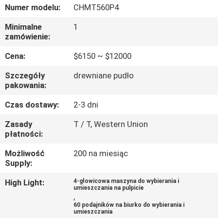
Numer modelu:
CHMT560P4
KONTROLA
Minimalne
1
JAKOŚCI
zamówienie:
Cena:
$6150 ~ $12000
SKONTAKTUJ
Szczegóły
drewniane pudło
SIĘ
pakowania:
Z
Czas dostawy:
2-3 dni
NAMI
Zasady
T / T, Western Union
płatności:
AKTUALNOŚCI
Możliwość
200 na miesiąc
Supply:
SHOPPING
High Light:
4-głowicowa maszyna do wybierania i
umieszczania na pulpicie
ON
,
60 podajników na biurko do wybierania i
LINE
umieszczania