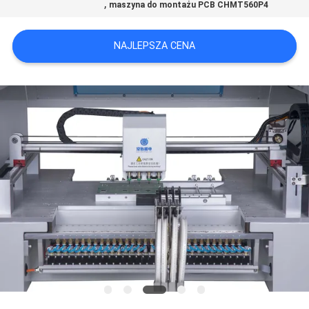
,
maszyna do montażu PCB CHMT560P4
MAPA
NAJLEPSZA CENA
STRONY
POLITYKA
PRYWATNOŚCI