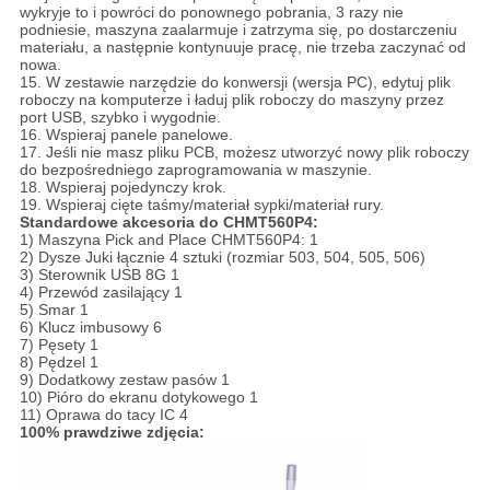
wykryje to i powróci do ponownego pobrania, 3 razy nie
podniesie, maszyna zaalarmuje i zatrzyma się, po dostarczeniu
materiału, a następnie kontynuuje pracę, nie trzeba zaczynać od
nowa.
15. W zestawie narzędzie do konwersji (wersja PC), edytuj plik
roboczy na komputerze i ładuj plik roboczy do maszyny przez
port USB, szybko i wygodnie.
16. Wspieraj panele panelowe.
17. Jeśli nie masz pliku PCB, możesz utworzyć nowy plik roboczy
do bezpośredniego zaprogramowania w maszynie.
18. Wspieraj pojedynczy krok.
19. Wspieraj cięte taśmy/materiał sypki/materiał rury.
Standardowe akcesoria do CHMT560P4:
1) Maszyna Pick and Place CHMT560P4: 1
2) Dysze Juki łącznie 4 sztuki (rozmiar 503, 504, 505, 506)
3) Sterownik USB 8G 1
4) Przewód zasilający 1
5) Smar 1
6) Klucz imbusowy 6
7) Pęsety 1
8) Pędzel 1
9) Dodatkowy zestaw pasów 1
10) Pióro do ekranu dotykowego 1
11) Oprawa do tacy IC 4
100% prawdziwe zdjęcia: