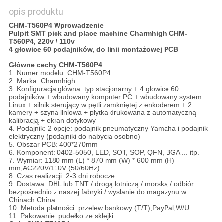
opis produktu
CHM-T560P4 Wprowadzenie
Pulpit SMT pick and place machine Charmhigh CHM-
T560P4, 220v / 110v
4 głowice 60 podajników, do linii montażowej PCB
Główne cechy CHM-T560P4
1. Numer modelu: CHM-T560P4
2. Marka: Charmhigh
3. Konfiguracja główna: typ stacjonarny + 4 głowice 60
podajników + wbudowany komputer PC + wbudowany system
Linux + silnik sterujący w pętli zamkniętej z enkoderem + 2
kamery + szyna liniowa + płytka drukowana z automatyczną
kalibracją + ekran dotykowy
4. Podajnik: 2 opcje: podajnik pneumatyczny Yamaha i podajnik
elektryczny (podajniki do nabycia osobno)
5. Obszar PCB: 400*270mm
6. Komponent: 0402-5050, LED, SOT, SOP, QFN, BGA ... itp.
7. Wymiar: 1180 mm (L) * 870 mm (W) * 600 mm (H)
mm;AC220V/110V (50/60Hz)
8. Czas realizacji: 2-3 dni robocze
9. Dostawa: DHL lub TNT / drogą lotniczą / morską / odbiór
bezpośrednio z naszej fabryki / wysłanie do magazynu w
Chinach China
10. Metoda płatności: przelew bankowy (T/T);PayPal;W/U
11. Pakowanie: pudełko ze sklejki