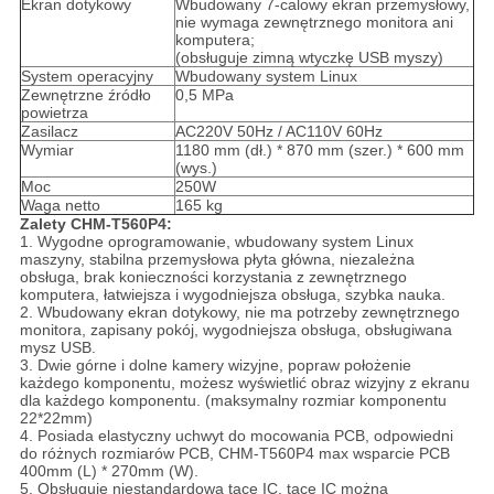
Ekran dotykowy
Wbudowany 7-calowy ekran przemysłowy,
nie wymaga zewnętrznego monitora ani
komputera;
(obsługuje zimną wtyczkę USB myszy)
System operacyjny
Wbudowany system Linux
Zewnętrzne źródło
0,5 MPa
powietrza
Zasilacz
AC220V 50Hz / AC110V 60Hz
Wymiar
1180 mm (dł.) * 870 mm (szer.) * 600 mm
(wys.)
Moc
250W
Waga netto
165 kg
Zalety CHM-T560P4:
1. Wygodne oprogramowanie, wbudowany system Linux
maszyny, stabilna przemysłowa płyta główna, niezależna
obsługa, brak konieczności korzystania z zewnętrznego
komputera, łatwiejsza i wygodniejsza obsługa, szybka nauka.
2. Wbudowany ekran dotykowy, nie ma potrzeby zewnętrznego
monitora, zapisany pokój, wygodniejsza obsługa, obsługiwana
mysz USB.
3. Dwie górne i dolne kamery wizyjne, popraw położenie
każdego komponentu, możesz wyświetlić obraz wizyjny z ekranu
dla każdego komponentu. (maksymalny rozmiar komponentu
22*22mm)
4. Posiada elastyczny uchwyt do mocowania PCB, odpowiedni
do różnych rozmiarów PCB, CHM-T560P4 max wsparcie PCB
400mm (L) * 270mm (W).
5. Obsługuje niestandardową tacę IC, tacę IC można