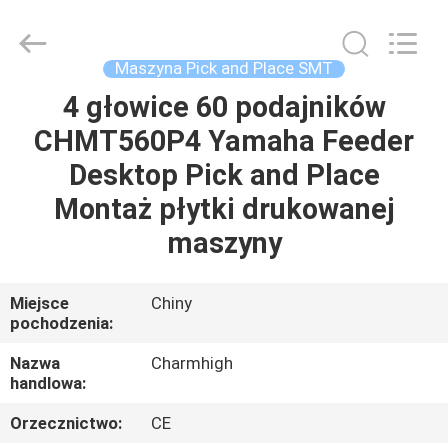
-
2026
CHARMHIGH
TECHNOLOGY
LIMITED.
Maszyna Pick and Place SMT
All
Rights
Reserved.
4 głowice 60 podajników
DOM
CHMT560P4 Yamaha Feeder
PRODUKTY
Desktop Pick and Place
Montaż płytki drukowanej
FILMY
maszyny
O
Miejsce
Chiny
pochodzenia:
NAS
Nazwa
Charmhigh
handlowa:
WYCIECZKA
FABRYCZNA
Orzecznictwo:
CE