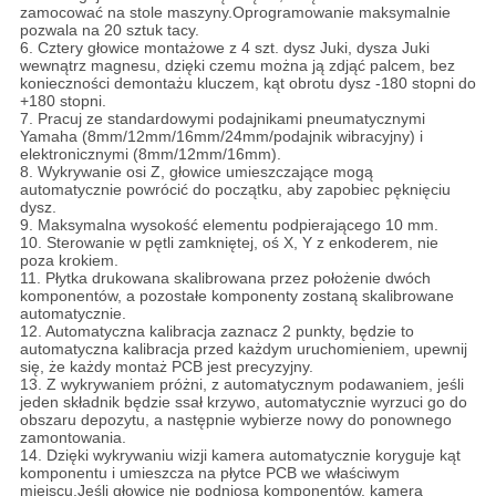
zamocować na stole maszyny.Oprogramowanie maksymalnie
pozwala na 20 sztuk tacy.
6. Cztery głowice montażowe z 4 szt. dysz Juki, dysza Juki
wewnątrz magnesu, dzięki czemu można ją zdjąć palcem, bez
konieczności demontażu kluczem, kąt obrotu dysz -180 stopni do
+180 stopni.
7. Pracuj ze standardowymi podajnikami pneumatycznymi
Yamaha (8mm/12mm/16mm/24mm/podajnik wibracyjny) i
elektronicznymi (8mm/12mm/16mm).
8. Wykrywanie osi Z, głowice umieszczające mogą
automatycznie powrócić do początku, aby zapobiec pęknięciu
dysz.
9. Maksymalna wysokość elementu podpierającego 10 mm.
10. Sterowanie w pętli zamkniętej, oś X, Y z enkoderem, nie
poza krokiem.
11. Płytka drukowana skalibrowana przez położenie dwóch
komponentów, a pozostałe komponenty zostaną skalibrowane
automatycznie.
12. Automatyczna kalibracja zaznacz 2 punkty, będzie to
automatyczna kalibracja przed każdym uruchomieniem, upewnij
się, że każdy montaż PCB jest precyzyjny.
13. Z wykrywaniem próżni, z automatycznym podawaniem, jeśli
jeden składnik będzie ssał krzywo, automatycznie wyrzuci go do
obszaru depozytu, a następnie wybierze nowy do ponownego
zamontowania.
14. Dzięki wykrywaniu wizji kamera automatycznie koryguje kąt
komponentu i umieszcza na płytce PCB we właściwym
miejscu.Jeśli głowice nie podniosą komponentów, kamera