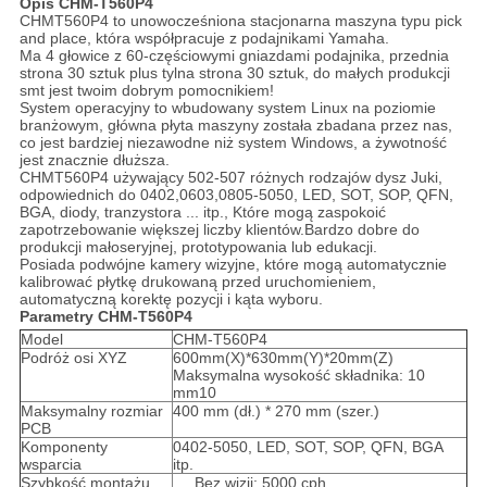
Opis CHM-T560P4
CHMT560P4 to unowocześniona stacjonarna maszyna typu pick
and place, która współpracuje z podajnikami Yamaha.
Ma 4 głowice z 60-częściowymi gniazdami podajnika, przednia
strona 30 sztuk plus tylna strona 30 sztuk, do małych produkcji
smt jest twoim dobrym pomocnikiem!
System operacyjny to wbudowany system Linux na poziomie
branżowym, główna płyta maszyny została zbadana przez nas,
co jest bardziej niezawodne niż system Windows, a żywotność
jest znacznie dłuższa.
CHMT560P4 używający 502-507 różnych rodzajów dysz Juki,
odpowiednich do 0402,0603,0805-5050, LED, SOT, SOP, QFN,
BGA, diody, tranzystora ... itp., Które mogą zaspokoić
zapotrzebowanie większej liczby klientów.Bardzo dobre do
produkcji małoseryjnej, prototypowania lub edukacji.
Posiada podwójne kamery wizyjne, które mogą automatycznie
kalibrować płytkę drukowaną przed uruchomieniem,
automatyczną korektę pozycji i kąta wyboru.
Parametry CHM-T560P4
Model
CHM-T560P4
Podróż osi XYZ
600mm(X)*630mm(Y)*20mm(Z)
Maksymalna wysokość składnika: 10
mm10
Maksymalny rozmiar
400 mm (dł.) * 270 mm (szer.)
PCB
Komponenty
0402-5050, LED, SOT, SOP, QFN, BGA
wsparcia
itp.
Szybkość montażu
Bez wizji: 5000 cph