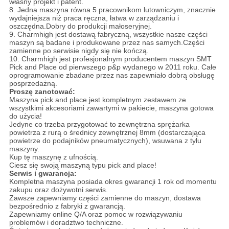
własny projekt i patent.
8. Jedna maszyna równa 5 pracownikom lutowniczym, znacznie
wydajniejsza niż praca ręczna, łatwa w zarządzaniu i
oszczędna.Dobry do produkcji małoseryjnej.
9. Charmhigh jest dostawą fabryczną, wszystkie nasze części
maszyn są badane i produkowane przez nas samych.Części
zamienne po serwisie nigdy się nie kończą.
10. Charmhigh jest profesjonalnym producentem maszyn SMT
Pick and Place od pierwszego p&p wydanego w 2011 roku. Całe
oprogramowanie zbadane przez nas zapewniało dobrą obsługę
posprzedażną.
Proszę zanotować:
Maszyna pick and place jest kompletnym zestawem ze
wszystkimi akcesoriami zawartymi w pakiecie, maszyna gotowa
do użycia!
Jedyne co trzeba przygotować to zewnętrzna sprężarka
powietrza z rurą o średnicy zewnętrznej 8mm (dostarczająca
powietrze do podajników pneumatycznych), wsuwana z tyłu
maszyny.
Kup tę maszynę z ufnością.
Ciesz się swoją maszyną typu pick and place!
Serwis i gwarancja:
Kompletna maszyna posiada okres gwarancji 1 rok od momentu
zakupu oraz dożywotni serwis.
Zawsze zapewniamy części zamienne do maszyn, dostawa
bezpośrednio z fabryki z gwarancją.
Zapewniamy online Q/A oraz pomoc w rozwiązywaniu
problemów i doradztwo techniczne.