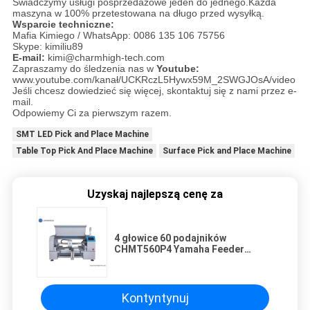
Świadczymy usługi posprzedażowe jeden do jednego.Każda
maszyna w 100% przetestowana na długo przed wysyłką.
Wsparcie techniczne:
Mafia Kimiego / WhatsApp: 0086 135 106 75756
Skype: kimiliu89
E-mail:
kimi@charmhigh-tech.com
Zapraszamy do śledzenia nas w
Youtube:
www.youtube.com/kanał/UCKRczL5Hywx59M_2SWGJOsA/video
Jeśli chcesz dowiedzieć się więcej, skontaktuj się z nami przez e-
mail.
Odpowiemy Ci za pierwszym razem.
SMT LED Pick and Place Machine
Table Top Pick And Place Machine
Surface Pick and Place Machine
Uzyskaj najlepszą cenę za
4 głowice 60 podajników
CHMT560P4 Yamaha Feeder
Desktop Pick and Place Montaż
płytki drukowanej maszyny
Kontyntynuj