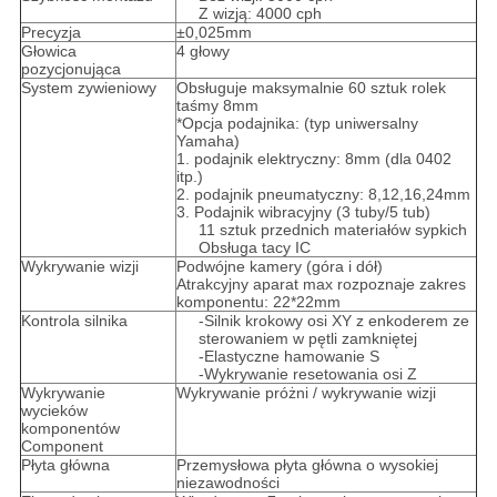
Z wizją: 4000 cph
Precyzja
±0,025mm
Głowica
4 głowy
pozycjonująca
System zywieniowy
Obsługuje maksymalnie 60 sztuk rolek
taśmy 8mm
*Opcja podajnika: (typ uniwersalny
Yamaha)
1. podajnik elektryczny: 8mm (dla 0402
itp.)
2. podajnik pneumatyczny: 8,12,16,24mm
3. Podajnik wibracyjny (3 tuby/5 tub)
11 sztuk przednich materiałów sypkich
Obsługa tacy IC
Wykrywanie wizji
Podwójne kamery (góra i dół)
Atrakcyjny aparat max rozpoznaje zakres
komponentu: 22*22mm
Kontrola silnika
-Silnik krokowy osi XY z enkoderem ze
sterowaniem w pętli zamkniętej
-Elastyczne hamowanie S
-Wykrywanie resetowania osi Z
Wykrywanie
Wykrywanie próżni / wykrywanie wizji
wycieków
komponentów
Component
Płyta główna
Przemysłowa płyta główna o wysokiej
niezawodności