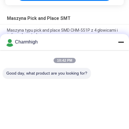
Maszyna Pick and Place SMT
Maszyna typu pick and place SMD CHM-551P z 4 głowicami i
żeliwną konstrukcją
Charmhigh
Wąska konstrukcja wysokiej precyzji modułu TC06 SMT Pick
and Place Machine 6 głowy wsparcie 01005
10:42 PM
Charmhigh TM08 PCBA Produkcja SMT Maszyna do
umieszczania chipów CPK≥1,0
Good day, what product are you looking for?
popularne kategorie
Wszystko
Maszyna Pick And 
Linia Produkcyjna 
Place SMT
Smt
Drukarka 
SMT Reflow Oven
Szablonowa