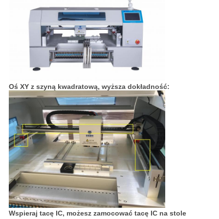
Oś XY z szyną kwadratową, wyższa dokładność:
Wspieraj tacę IC, możesz zamocować tacę IC na stole