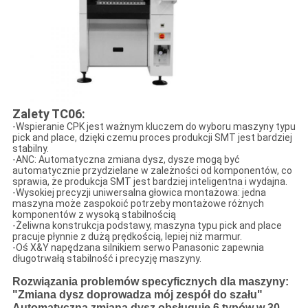
Zalety TC06:
-Wspieranie CPK jest ważnym kluczem do wyboru maszyny typu
pick and place, dzięki czemu proces produkcji SMT jest bardziej
stabilny.
-ANC: Automatyczna zmiana dysz, dysze mogą być
automatycznie przydzielane w zależności od komponentów, co
sprawia, że produkcja SMT jest bardziej inteligentna i wydajna.
-Wysokiej precyzji uniwersalna głowica montażowa: jedna
maszyna może zaspokoić potrzeby montażowe różnych
komponentów z wysoką stabilnością
-Żeliwna konstrukcja podstawy, maszyna typu pick and place
pracuje płynnie z dużą prędkością, lepiej niż marmur.
-Oś X&Y napędzana silnikiem serwo Panasonic zapewnia
długotrwałą stabilność i precyzję maszyny.
Rozwiązania problemów specyficznych dla maszyny:
"Zmiana dysz doprowadza mój zespół do szału"
Automatyczna zmiana dysz obsługuje 6 typów w 30