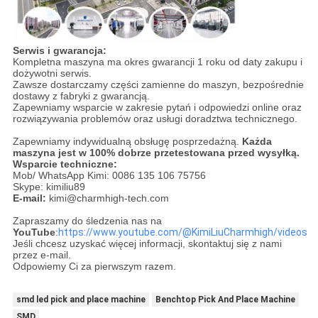
Serwis i gwarancja:
Kompletna maszyna ma okres gwarancji 1 roku od daty zakupu i
dożywotni serwis.
Zawsze dostarczamy części zamienne do maszyn, bezpośrednie
dostawy z fabryki z gwarancją.
Zapewniamy wsparcie w zakresie pytań i odpowiedzi online oraz
rozwiązywania problemów oraz usługi doradztwa technicznego.
Zapewniamy indywidualną obsługę posprzedażną.
Każda
maszyna jest w 100% dobrze przetestowana przed wysyłką.
Wsparcie techniczne:
Mob/ WhatsApp Kimi: 0086 135 106 75756
Skype: kimiliu89
E-mail:
kimi@charmhigh-tech.com
Zapraszamy do śledzenia nas na
YouTube
:
https://www.youtube.com/@KimiLiuCharmhigh/videos
Jeśli chcesz uzyskać więcej informacji, skontaktuj się z nami
przez e-mail.
Odpowiemy Ci za pierwszym razem.
smd led pick and place machine
Benchtop Pick And Place Machine
SMD