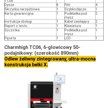
TC06
Dysze
8
Filtr
4
Skrzynka narzędziowa
1
Szybkozłącze
1
Karta gwarancyjna
1
Podkładka pod
2
mysz
Instrukcja obsługi
1
Kabel zasilający
2
Raport z testu
1
Klawiatura
1
Szczotka
1
Podkładka pod
1
mysz
Pęseta
1
LCD
1
Charmhigh TC06, 6-głowicowy 50-
podajnikowy: (szerokość 890mm)
Odlew żeliwny zintegrowany, ultra-mocna
konstrukcja belki X.