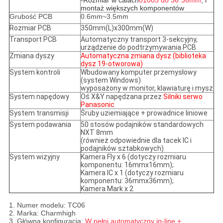
-Rozmiar w calach
01005 do 36*36mm
, i
montaż większych komponentów
Grubość PCB
0.6mm~3.5mm
Rozmiar PCB
350mm(L)x300mm(W)
Transport PCB
Automatyczny transport 3-sekcyjny,
urządzenie do podtrzymywania PCB
Zmiana dyszy
Automatyczna zmiana dysz (biblioteka
dysz 19-otworowa)
System kontroli
Wbudowany komputer przemysłowy
(system Windows)
wyposażony w monitor, klawiaturę i mysz
System napędowy
Oś X&Y napędzana przez
Silniki serwo
Panasonic
System transmisji
Śruby uziemiające + prowadnice liniowe
System podawania
50 stosów podajników standardowych
NXT 8mm
(również odpowiednie dla tacek IC i
podajników sztabkowych)
System wizyjny
Kamera Fly x 6 (dotyczy rozmiaru
komponentu: 16mmx16mm);
Kamera IC x 1 (dotyczy rozmiaru
komponentu: 36mmx36mm);
Kamera Mark x 2
1. Numer modelu: TC06
2. Marka: Charmhigh
3. Główna konfiguracja:
W pełni automatyczny in-line +