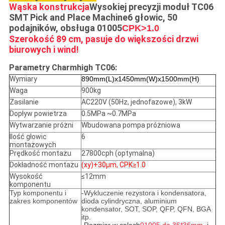
Wąska konstrukcja
Wysokiej precyzji moduł TC06
SMT Pick and Place Machine
6 głowic, 50
podajników, obsługa 01005
CPK>1.0
Szerokość 89 cm, pasuje do większości drzwi
biurowych i wind!
Parametry Charmhigh TC06:
Wymiary
890mm(L)x1450mm(W)x1500mm(H)
Waga
900kg
Zasilanie
AC220V (50Hz, jednofazowe), 3kW
Dopływ powietrza
0.5MPa ~0.7MPa
Wytwarzanie próżni
Wbudowana pompa próżniowa
Ilość głowic
6
montażowych
Prędkość montażu
27800cph (optymalna)
Dokładność montażu
(xy)+30μm,
CPK≥1.0
Wysokość
≤12mm
komponentu
Typ komponentu i
-Wykluczenie rezystora i kondensatora,
zakres komponentów
dioda cylindryczna, aluminium
kondensator, SOT, SOP, QFP, QFN, BGA
itp.