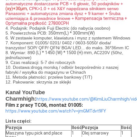
automatyczne dostarczanie PCB + 6 głowic, 50 podajników +
(xy)+30μm,
CPK>1.0 + oś X&Y napędzana silnikiem serwo
Panasonic + automatyczna zmiana dysz + 9 kamer + Śruba
uziemiająca & prowadnice liniowe +
Kompensacja termiczna +
Optymalna prędkość: 27800CPH
4. Podajnik: Podajnik Fuji Electric (do nabycia osobno)
5. Powierzchnia PCB:
350mm(L) * 300mm(W)
6. W zestawie komputer, klawiatura i mysz z systemem Windows
7. Komponent: 01005/ 0201/ 0402 / 0603-5050/ dioda/
tranzystor/ SOP/ QFP/ QFN/ BGA/ LED... do maks. 36*36mm IC
8. Wymiar: 89
0 (L) * 1450 (W) * 1500 (H) mm
, AC220V (50hz,
jednofazowe)
9. Czas realizacji: 5-7 dni roboczych
10. Dostawa:drogą morską / odbiór bezpośrednio z naszej
fabryki / wysyłka do magazynu w Chinach
11. Metoda płatności: przelew bankowy (T/T)
12. Pakowanie: skrzynia ze sklejki
Kanał YouTube
Charmhigh:
https://www.youtube.com/@KimiLiuCharmhigh/vid
Film z pracy TC06, montaż 01005:
https://www.youtube.com/watch?v=jmGMTdvt9FY
Lista części:
Pozycja
Ilość
Pozycja
Ilość
Maszyna typu pick and place
1
Olej smarowy
1