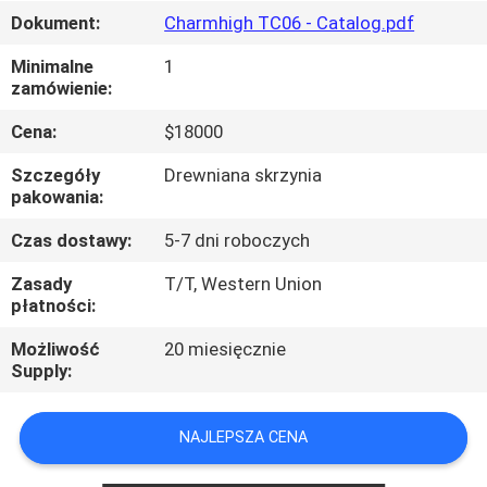
Dokument:
Charmhigh TC06 - Catalog.pdf
KONTROLA
Minimalne
1
JAKOŚCI
zamówienie:
Cena:
$18000
SKONTAKTUJ
Szczegóły
Drewniana skrzynia
SIĘ
pakowania:
Z
Czas dostawy:
5-7 dni roboczych
NAMI
Zasady
T/T, Western Union
płatności:
AKTUALNOŚCI
Możliwość
20 miesięcznie
Supply:
SHOPPING
ON
NAJLEPSZA CENA
LINE