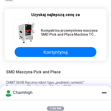
Uzyskaj najlepszą cenę za
Kompaktna przemysłowa maszyna
SMD Pick and Place Machine TC06
Chip Mounter dla linii montażowej
PCB
Kontyntynuj
SMD Maszyna Pick and Place
CHMT36VB Ręczny robot typu „podnieś i umieść”
Dwustronnie 58 podajników Montaż SMT
Charmhigh
2 głowice 58 podajników CHMT48VB Benchtop SMD Pick and
Place Robot Wszystko w jednym Chip Mounter
7:56 PM
Kompaktna przemysłowa maszyna SMD Pick and Place