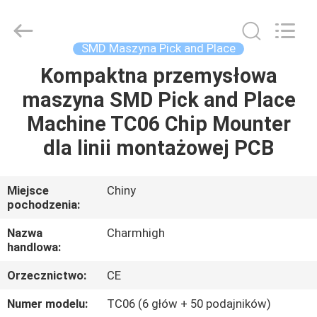
-
2026
CHARMHIGH
TECHNOLOGY
LIMITED.
SMD Maszyna Pick and Place
All
Rights
Reserved.
Kompaktna przemysłowa
DOM
maszyna SMD Pick and Place
PRODUKTY
Machine TC06 Chip Mounter
dla linii montażowej PCB
FILMY
Miejsce
Chiny
pochodzenia:
O
NAS
Nazwa
Charmhigh
handlowa:
WYCIECZKA
Orzecznictwo:
CE
FABRYCZNA
Numer modelu:
TC06 (6 głów + 50 podajników)