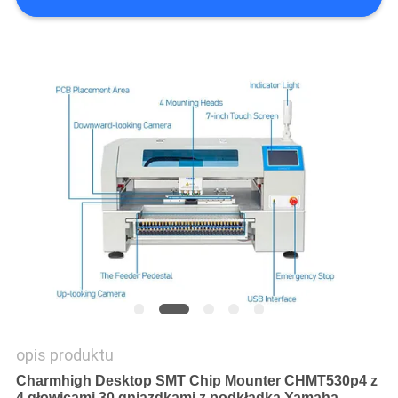
MAPA
STRONY
POLITYKA
PRYWATNOŚCI
opis produktu
Charmhigh Desktop SMT Chip Mounter CHMT530p4 z
4 głowicami 30 gniazdkami z podkładką Yamaha