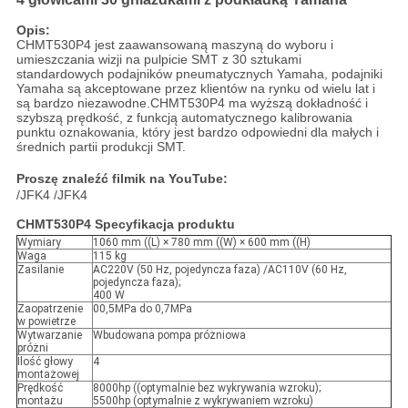
Opis:
CHMT530P4 jest zaawansowaną maszyną do wyboru i
umieszczania wizji na pulpicie SMT z 30 sztukami
standardowych podajników pneumatycznych Yamaha, podajniki
Yamaha są akceptowane przez klientów na rynku od wielu lat i
są bardzo niezawodne.CHMT530P4 ma wyższą dokładność i
szybszą prędkość, z funkcją automatycznego kalibrowania
punktu oznakowania, który jest bardzo odpowiedni dla małych i
średnich partii produkcji SMT.
Proszę znaleźć filmik na YouTube:
/JFK4 /JFK4
CHMT530P4 Specyfikacja produktu
Wymiary
1060 mm ((L) × 780 mm ((W) × 600 mm ((H)
Waga
115 kg
Zasilanie
AC220V (50 Hz, pojedyncza faza) /AC110V (60 Hz,
pojedyncza faza);
400 W
Zaopatrzenie
00,5MPa do 0,7MPa
w powietrze
Wytwarzanie
Wbudowana pompa próżniowa
próżni
Ilość głowy
4
montażowej
Prędkość
8000hp ((optymalnie bez wykrywania wzroku);
montażu
5500hp (optymalnie z wykrywaniem wzroku)