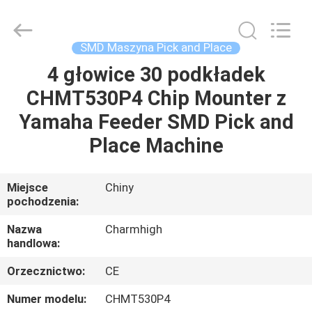
-
2026
CHARMHIGH
TECHNOLOGY
LIMITED.
SMD Maszyna Pick and Place
All
Rights
Reserved.
4 głowice 30 podkładek
DOM
CHMT530P4 Chip Mounter z
PRODUKTY
Yamaha Feeder SMD Pick and
Place Machine
FILMY
Miejsce
Chiny
pochodzenia:
O
NAS
Nazwa
Charmhigh
handlowa:
WYCIECZKA
Orzecznictwo:
CE
FABRYCZNA
Numer modelu:
CHMT530P4