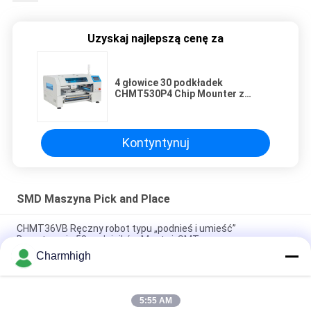
Uzyskaj najlepszą cenę za
4 głowice 30 podkładek
CHMT530P4 Chip Mounter z
Yamaha Feeder SMD Pick and
Place Machine
Kontyntynuj
SMD Maszyna Pick and Place
CHMT36VB Ręczny robot typu „podnieś i umieść”
Dwustronnie 58 podajników Montaż SMT
Charmhigh
2 głowice 58 podajników CHMT48VB Benchtop SMD Pick and
Place Robot Wszystko w jednym Chip Mounter
5:55 AM
Kompaktna przemysłowa maszyna SMD Pick and Place