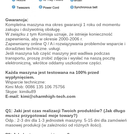
Gwarancja:
Kompletna maszyna ma okres gwarancji 1 roku od momentu
zakupu i dożywotnią obsługę.
W związku z tym Komisja uznaje, że istnieje konieczność
zapewnienia, aby w okresie 2000-2006 r.
Zapewniamy online Q / A i rozwiązywania problemów wsparcie i
doradztwo techniczne.
usługi.
Jeśli maszyna lub część maszyny jest wadliwa podczas
transportu, proszę zrobić zdjęcia i wysłać na naszą pocztę
elektroniczną, wkrótce oddamy uszkodzone części.
Każda maszyna jest testowana na 100% przed
wypłynięciem.
Wsparcie techniczne:
Kimi Mob: 0086 135 106 75756
Skype: kimiliu89
E-mail: kimi@charmhigh-tech.com
Q1: Jaki jest czas realizacji Twoich produktów? (Jak długo
musisz przygotować moje towary?)
Odp.: 2-3 dni dla 1-3 jednostek maszyny. 5-15 dni dla zamówień
masowej produkcji (w zależności od różnych ilości).