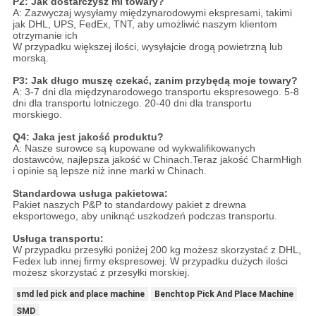
P2: Jak dostarczysz mi towary?
A: Zazwyczaj wysyłamy międzynarodowymi ekspresami, takimi
jak DHL, UPS, FedEx, TNT, aby umożliwić naszym klientom
otrzymanie ich
W przypadku większej ilości, wysyłajcie drogą powietrzną lub
morską.
P3: Jak długo muszę czekać, zanim przybędą moje towary?
A: 3-7 dni dla międzynarodowego transportu ekspresowego. 5-8
dni dla transportu lotniczego. 20-40 dni dla transportu
morskiego.
Q4: Jaka jest jakość produktu?
A: Nasze surowce są kupowane od wykwalifikowanych
dostawców, najlepsza jakość w Chinach.Teraz jakość CharmHigh
i opinie są lepsze niż inne marki w Chinach.
Standardowa usługa pakietowa:
Pakiet naszych P&P to standardowy pakiet z drewna
eksportowego, aby uniknąć uszkodzeń podczas transportu.
Usługa transportu:
W przypadku przesyłki poniżej 200 kg możesz skorzystać z DHL,
Fedex lub innej firmy ekspresowej. W przypadku dużych ilości
możesz skorzystać z przesyłki morskiej.
smd led pick and place machine
Benchtop Pick And Place Machine
SMD