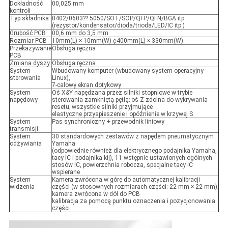
Dokładność
00,025 mm
kontroli
Typ składnika
0402/0603?? 5050/SOT/SOP/QFP/QFN/BGA itp.
(rezystor/kondensator/dioda/trioda/LED/IC itp.)
Grubość PCB
00,6 mm do 3,5 mm
Rozmiar PCB
10mm(L) × 10mm(W) ¢400mm(L) × 330mm(W)
Przekazywanie
Obsługa ręczna
PCB
Zmiana dyszy
Obsługa ręczna
System
Wbudowany komputer (wbudowany system operacyjny
sterowania
Linux),
7-calowy ekran dotykowy
System
Oś X&Y napędzana przez silniki stopniowe w trybie
napędowy
sterowania zamkniętą pętlą; oś Z zdolna do wykrywania
resetu; wszystkie silniki przyjmujące
elastyczne przyspieszenie i opóźnienie w krzywej S
System
Pas synchroniczny + przewodnik liniowy
transmisji
System
30 standardowych zestawów z napędem pneumatycznym
odżywiania
Yamaha
(odpowiednie również dla elektrycznego podajnika Yamaha,
tacy IC i podajnika kij), 11 wstępnie ustawionych ogólnych
stosów IC, powierzchnia robocza, specjalne tacy IC
wspierane
System
Kamera zwrócona w górę do automatycznej kalibracji
widzenia
części (w stosownych rozmiarach części: 22 mm × 22 mm);
kamera zwrócona w dół do PCB
kalibracja za pomocą punktu oznaczenia i pozycjonowania
części