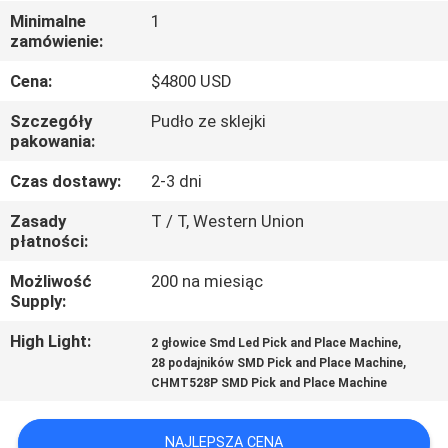
Minimalne
1
KONTROLA
zamówienie:
JAKOŚCI
Cena:
$4800 USD
Szczegóły
Pudło ze sklejki
SKONTAKTUJ
pakowania:
SIĘ
Czas dostawy:
2-3 dni
Z
Zasady
T / T, Western Union
NAMI
płatności:
Możliwość
200 na miesiąc
Supply:
AKTUALNOŚCI
High Light:
,
2 głowice Smd Led Pick and Place Machine
,
28 podajników SMD Pick and Place Machine
SHOPPING
CHMT528P SMD Pick and Place Machine
ON
LINE
NAJLEPSZA CENA