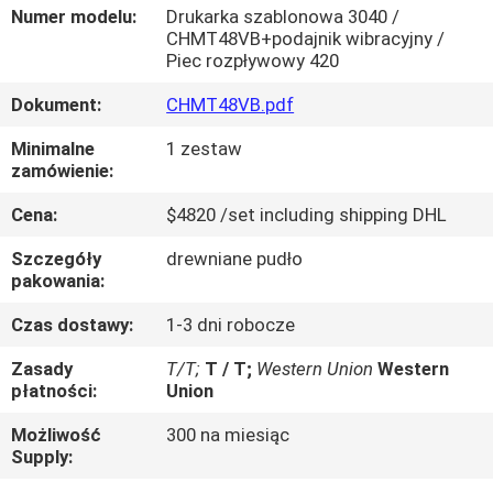
Numer modelu:
Drukarka szablonowa 3040 /
CHMT48VB+podajnik wibracyjny /
KONTROLA
Piec rozpływowy 420
JAKOŚCI
Dokument:
CHMT48VB.pdf
Minimalne
1 zestaw
SKONTAKTUJ
zamówienie:
SIĘ
Cena:
$4820 /set including shipping DHL
Z
Szczegóły
drewniane pudło
NAMI
pakowania:
Czas dostawy:
1-3 dni robocze
AKTUALNOŚCI
Zasady
T/T;
T / T;
Western Union
Western
płatności:
Union
SHOPPING
Możliwość
300 na miesiąc
ON
Supply:
LINE