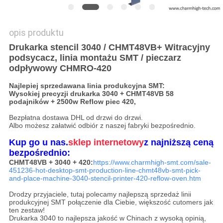
opis produktu
Drukarka stencil 3040 / CHMT48VB+ Witracyjny
podsycacz, linia montażu SMT / pieczarz
odpływowy CHMRO-420
Najlepiej sprzedawana linia produkcyjna SMT:
Wysokiej precyzji drukarka 3040 + CHMT48VB 58
podajników + 2500w Reflow piec 420,
Bezpłatna dostawa DHL od drzwi do drzwi.
Albo możesz załatwić odbiór z naszej fabryki bezpośrednio.
Kup go u nas.
sklep internetowy
z najniższą ceną
bezpośrednio:
CHMT48VB + 3040 + 420:
https://www.charmhigh-smt.com/sale-
451236-hot-desktop-smt-production-line-chmt48vb-smt-pick-
and-place-machine-3040-stencil-printer-420-reflow-oven.htm
Drodzy przyjaciele, tutaj polecamy najlepszą sprzedaż linii
produkcyjnej SMT połączenie dla Ciebie, większość cutomers jak
ten zestaw!
Drukarka 3040 to najlepsza jakość w Chinach z wysoką opinią,