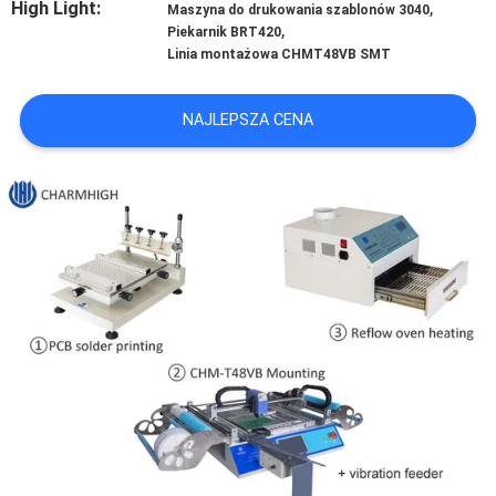
High Light:
,
Maszyna do drukowania szablonów 3040
,
Piekarnik BRT420
MAPA
Linia montażowa CHMT48VB SMT
STRONY
NAJLEPSZA CENA
POLITYKA
PRYWATNOŚCI