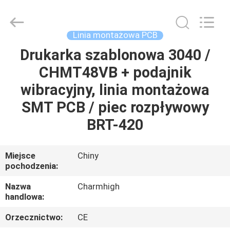
-
2026
CHARMHIGH
TECHNOLOGY
LIMITED.
Linia montażowa PCB
All
Rights
Reserved.
Drukarka szablonowa 3040 /
DOM
CHMT48VB + podajnik
PRODUKTY
wibracyjny, linia montażowa
SMT PCB / piec rozpływowy
FILMY
BRT-420
O
Miejsce
Chiny
pochodzenia:
NAS
Nazwa
Charmhigh
handlowa:
WYCIECZKA
FABRYCZNA
Orzecznictwo:
CE