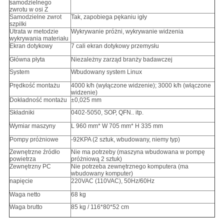
samodzielnego
zwrotu w osi Z
Samodzielne zwrot
Tak, zapobiega pękaniu igły
szpilki
Utrata w metodzie
Wykrywanie próżni, wykrywanie widzenia
wykrywania materiału
Ekran dotykowy
7 cali ekran dotykowy przemysłu
Główna płyta
Niezależny zarząd branży badawczej
System
Wbudowany system Linux
Prędkość montażu
4000 k/h (wyłączone widzenie); 3000 k/h (włączone
widzenie)
Dokładność montażu
±0,025 mm
Składniki
0402-5050, SOP, QFN.. itp.
Wymiar maszyny
L 960 mm* W 705 mm* H 335 mm
Pompy próżniowe
-92KPA (2 sztuk, wbudowany, niemy typ)
Zewnętrzne źródło
Nie ma potrzeby (maszyna wbudowana w pompę
powietrza
próżniową 2 sztuk)
Zewnętrzny PC
Nie potrzeba zewnętrznego komputera (ma
wbudowany komputer)
napięcie
220VAC (110VAC), 50Hz/60Hz
Waga netto
68 kg
Waga brutto
85 kg / 116*80*52 cm