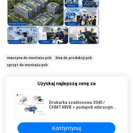
maszyna do montażu pcb
linia do produkcji pcb
sprzęt do montażu pcb
Uzyskaj najlepszą cenę za
Drukarka szablonowa 3040 /
CHMT48VB + podajnik wibracyjny,
linia montażowa SMT PCB / piec
rozpływowy BRT-420
Kontyntynuj