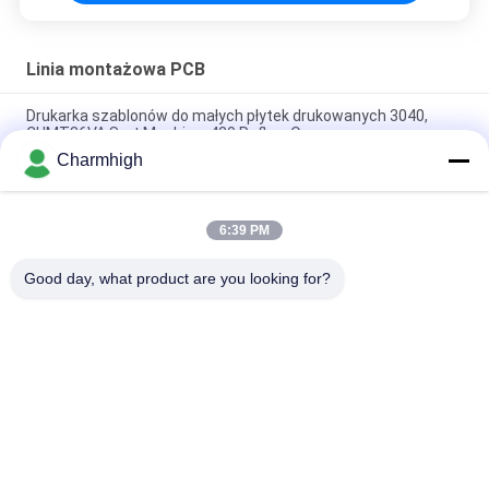
Linia montażowa PCB
Drukarka szablonów do małych płytek drukowanych 3040,
CHMT36VA Smt Machine, 420 Reflow Oven
Charmhigh
Drukarka szablonowa 3040 / CHMT48VB + podajnik wibracyjny,
linia montażowa SMT PCB / piec rozpływowy BRT-420
6:39 PM
4 głowice SMT Chip Mounter Wzornik Drukowanie T962C
Reflow Oven Linia montażowa PCB
Good day, what product are you looking for?
popularne kategorie
Wszystko
Maszyna Pick And 
Linia Produkcyjna 
Place SMT
Smt
Drukarka 
SMT Reflow Oven
Szablonowa