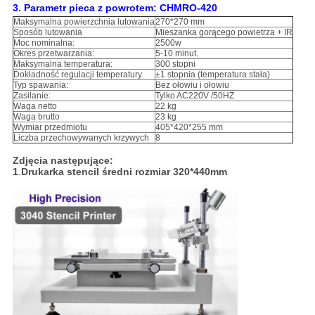
3.
Parametr pieca z powrotem: CHMRO-420
Maksymalna powierzchnia lutowania
270*270 mm
Sposób lutowania
Mieszanka gorącego powietrza + IR
Moc nominalna:
2500w
Okres przetwarzania:
5-10 minut.
Maksymalna temperatura:
300 stopni
Dokładność regulacji temperatury
±1 stopnia (temperatura stała)
Typ spawania:
Bez ołowiu i ołowiu
Zasilanie:
Tylko AC220V /50HZ
Waga netto
22 kg
Waga brutto
23 kg
Wymiar przedmiotu
405*420*255 mm
Liczba przechowywanych krzywych
8
Zdjęcia następujące:
1
.
Drukarka stencil średni rozmiar 320*440mm