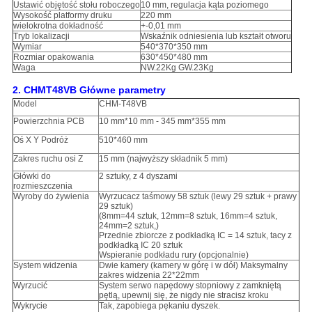
Ustawić objętość stołu roboczego
10 mm, regulacja kąta poziomego
Wysokość platformy druku
220 mm
wielokrotna dokładność
+-0,01 mm
Tryb lokalizacji
Wskaźnik odniesienia lub kształt otworu
Wymiar
540*370*350 mm
Rozmiar opakowania
630*450*480 mm
Waga
NW.22Kg GW.23Kg
2. CHMT48VB Główne parametry
Model
CHM-T48VB
Powierzchnia PCB
10 mm*10 mm - 345 mm*355 mm
Oś X Y Podróż
510*460 mm
Zakres ruchu osi Z
15 mm (najwyższy składnik 5 mm)
Główki do
2 sztuky, z 4 dyszami
rozmieszczenia
Wyroby do żywienia
Wyrzucacz taśmowy 58 sztuk (lewy 29 sztuk + prawy
29 sztuk)
(8mm=44 sztuk, 12mm=8 sztuk, 16mm=4 sztuk,
24mm=2 sztuk,)
Przednie zbiorcze z podkładką IC = 14 sztuk, tacy z
podkładką IC 20 sztuk
Wspieranie podkładu rury (opcjonalnie)
System widzenia
Dwie kamery (kamery w górę i w dół) Maksymalny
zakres widzenia 22*22mm
Wyrzucić
System serwo napędowy stopniowy z zamkniętą
pętlą, upewnij się, że nigdy nie stracisz kroku
Wykrycie
Tak, zapobiega pękaniu dyszek.