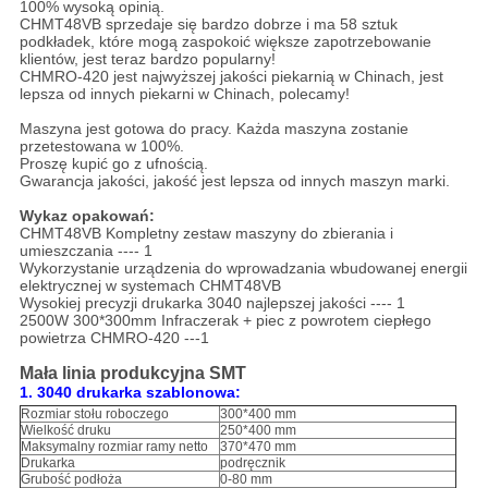
100% wysoką opinią.
CHMT48VB sprzedaje się bardzo dobrze i ma 58 sztuk
podkładek, które mogą zaspokoić większe zapotrzebowanie
klientów, jest teraz bardzo popularny!
CHMRO-420 jest najwyższej jakości piekarnią w Chinach, jest
lepsza od innych piekarni w Chinach, polecamy!
Maszyna jest gotowa do pracy. Każda maszyna zostanie
przetestowana w 100%.
Proszę kupić go z ufnością.
Gwarancja jakości, jakość jest lepsza od innych maszyn marki.
Wykaz opakowań:
CHMT48VB Kompletny zestaw maszyny do zbierania i
umieszczania ---- 1
Wykorzystanie urządzenia do wprowadzania wbudowanej energii
elektrycznej w systemach CHMT48VB
Wysokiej precyzji drukarka 3040 najlepszej jakości ---- 1
2500W 300*300mm Infraczerak + piec z powrotem ciepłego
powietrza CHMRO-420 ---1
Mała linia produkcyjna SMT
1. 3040 drukarka szablonowa:
Rozmiar stołu roboczego
300*400 mm
Wielkość druku
250*400 mm
Maksymalny rozmiar ramy netto
370*470 mm
Drukarka
podręcznik
Grubość podłoża
0-80 mm