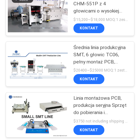
CHM-551P z 4
głowicami o wysokiej
precyzji z piecem do
$15,200~$18,000 MOQ:1 zestaw
lutowania rozpływowego
KONTAKT
z 4 strefami do montażu
PCB
Średnia linia produkcyjna
SMT, 6 głowic TC06,
pełny montaż PCB,
produkcja PCBA
$20400~$25000 MOQ:1 zestaw
KONTAKT
Linia montażowa PCB,
produkcja seryjna Sprzęt
do pobierania i
umieszczania SMT,
$3750 not including shipping MOQ:1 zestaw
technologia montażu
KONTAKT
powierzchniowego