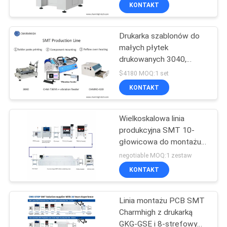
and Place Machine
KONTAKT
KONTROLA
Drukarka szablonów do
JAKOŚCI
małych płytek
drukowanych 3040,
SKONTAKTUJ
CHMT36VA Smt
$4180 MOQ:1 set
Machine, 420 Reflow
SIĘ
KONTAKT
Oven
Z
Wielkoskalowa linia
NAMI
produkcyjna SMT 10-
głowicowa do montażu
AKTUALNOŚCI
PCB w przemyśle
negotiable MOQ:1 zestaw
elektronicznym
KONTAKT
SHOPPING
Linia montażu PCB SMT
ON
Charmhigh z drukarką
LINE
GKG-GSE i 8-strefowym