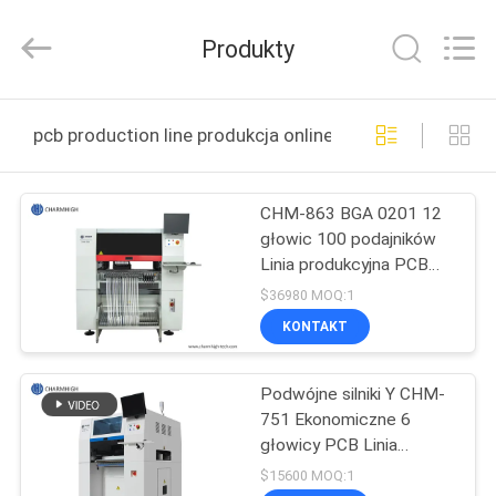
-
2026
CHARMHIGH
Produkty
TECHNOLOGY
LIMITED.
All
Rights
Reserved.
DOM
pcb production line produkcja online
PRODUKTY
CHM-863 BGA 0201 12
głowic 100 podajników
FILMY
Linia produkcyjna PCB
SMT
$36980 MOQ:1
O
KONTAKT
NAS
Podwójne silniki Y CHM-
751 Ekonomiczne 6
WYCIECZKA
głowicy PCB Linia
FABRYCZNA
produkcyjna SMT Pick
$15600 MOQ:1