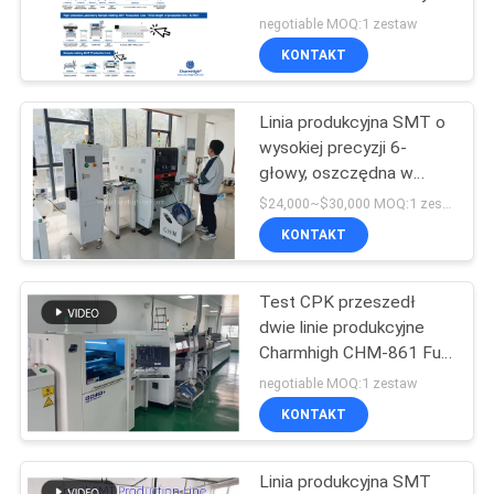
odpływem
negotiable MOQ:1 zestaw
MAPA
KONTAKT
STRONY
Linia produkcyjna SMT o
wysokiej precyzji 6-
POLITYKA
głowy, oszczędna w
pomieszczeniu, dla
PRYWATNOŚCI
$24,000~$30,000 MOQ:1 zestaw
wydajnej montażu PCB
KONTAKT
Test CPK przeszedł
dwie linie produkcyjne
Charmhigh CHM-861 Full
SMT IPC9850 26000cph
negotiable MOQ:1 zestaw
KONTAKT
Linia produkcyjna SMT