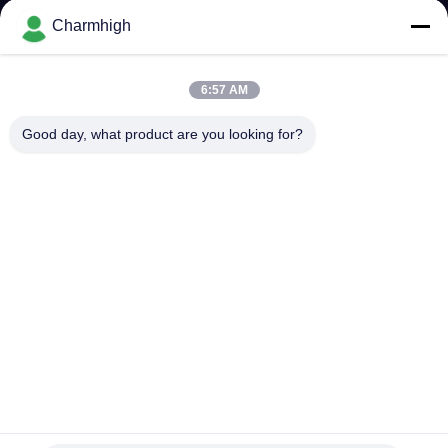
Charmhigh
KONTROLA
JAKOŚCI
6:57 AM
Good day, what product are you looking for?
SKONTAKTUJ
SIĘ
Z
NAMI
AKTUALNOŚCI
SHOPPING
ON
Kompaktna przemysłowa maszyna SMD Pick and Place
Machine TC06 Chip Mounter dla linii montażowej PCB
LINE